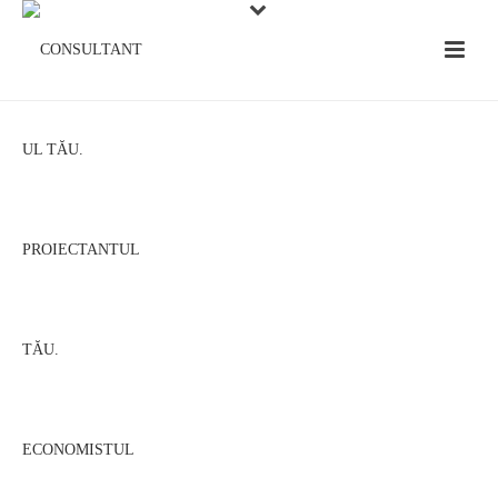
<img src=”https://www.intergroup.ro/wp-
content/uploads/2015/10/log4.png” alt=”Consultanta
fonduri europene”>Companie înfiinţată în anul 2000, cu
scopul de a furniza servicii de consultanţă fonduri europene,
proiectare şi asistenţă tehnică, pentru diverse categorii de
beneficiari (instituţii publice sau private), în cadrul unor
proiecte complexe de infrastructură, derulate atât din