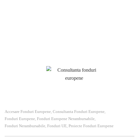
in hăţișul de hotarâri. De aceea serviciile profesioniste de
consultanta fonduri europene va sunt indispensabile. Ne adaptăm
cerinţelor clienţilor şi identificăm oportunităţile de finanţare
disponibile atât din surse interne cât şi externe. Variantele de
finanţare din surse interne se referă atât la Programele
Structurale şi de Investiţii cât şi la fondurile alocate de Guvernul
României prin diverse programe.
Accesare Fonduri Europene
Consultanta Fonduri Europene
,
,
Fonduri Europene
Fonduri Europene Nerambursabile
,
,
Fonduri Nerambursabile
Fonduri UE
Proiecte Fonduri Europene
,
,