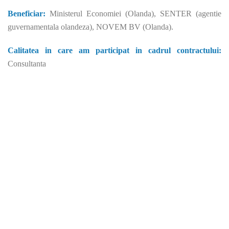
Beneficiar:
Ministerul Economiei (Olanda), SENTER (agentie
guvernamentala olandeza), NOVEM BV (Olanda).
Calitatea in care am participat in cadrul contractului:
Consultanta
Consultanta fonduri europene. Companie înfiinţată în anul 2000,
cu scopul de a furniza servicii de consultanta fonduri europene,
proiectare şi asistenţă tehnică, pentru diverse categorii de
beneficiari (instituţii publice sau private), în cadrul unor proiecte
complexe de infrastructură, derulate atât din fonduri proprii ale
beneficiarilor, cât şi cu sprijin financiar nerambursabil, din partea
Uniunii Europene.Experienţa societăţii s-a îmbogăţit permanent,
pe parcursul celor 14 ani de activitate, INTERGROUP
ENGINEERING S.R.L. oferind, în prezent, consultanta fonduri
europene la cele mai înalte standarde de profesionalism. Suntem
partenerul ideal dacă v-aţi propus accesarea de fonduri