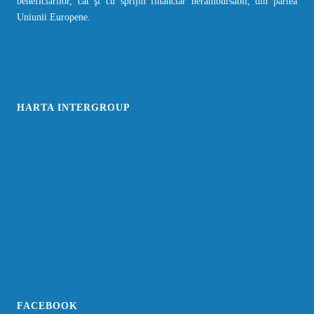
beneficiarilor, cât şi cu sprijin financiar nerambursabil, din partea
Uniunii Europene.
HARTA INTERGROUP
FACEBOOK