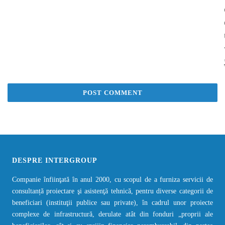
DESPRE INTERGROUP
Companie înfiinţată în anul 2000, cu scopul de a furniza servicii de
consultanță proiectare şi asistenţă tehnică, pentru diverse categorii de
beneficiari (instituţii publice sau private), în cadrul unor proiecte
complexe de infrastructură, derulate atât din fonduri „proprii ale