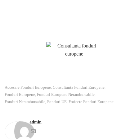
disponibile atât din surse interne cât şi externe. Variantele de
finanţare din surse interne se referă atât la Programele
Structurale şi de Investiţii cât şi la fondurile alocate de Guvernul
României prin diverse programe.
Accesare Fonduri Europene
Consultanta Fonduri Europene
,
,
Fonduri Europene
Fonduri Europene Nerambursabile
,
,
Fonduri Nerambursabile
Fonduri UE
Proiecte Fonduri Europene
,
,
admin