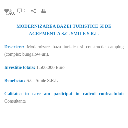
0
0
MODERNIZAREA BAZEI TURISTICE SI DE
AGREMENT A S.C. SMILE S.R.L.
Descriere:
Modernizare baza turistica si constructie camping
(complex bungalow-uri).
Investitie totala:
1.500.000 Euro
Beneficiar:
S.C. Smile S.R.L
Calitatea in care am participat in cadrul contractului:
Consultanta
Consultanta fonduri europene. Companie înfiinţată în anul 2000,
cu scopul de a furniza servicii de consultanta fonduri europene,