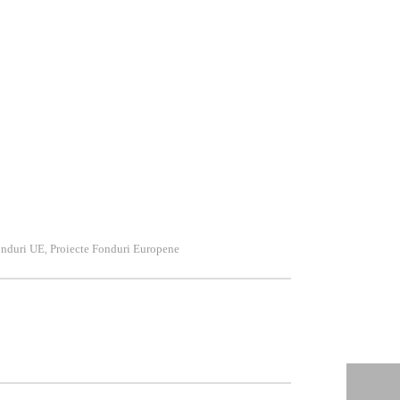
unt deosebit de birocratice și netransparente. Foarte
t indispensabile. Ne adaptăm cerinţelor clienţilor şi
interne se referă atât la Programele Structurale şi de
nduri UE
Proiecte Fonduri Europene
,