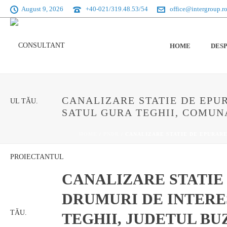
August 9, 2026
+40-021/319.48.53/54
office@intergroup.r
HOME
DESP
CANALIZARE STATIE DE EPU
SATUL GURA TEGHII, COMUN
HOME
/
PNDR
/ CANALIZARE STATIE DE EPURARE
CANALIZARE STATIE
DRUMURI DE INTERE
TEGHII, JUDETUL BU