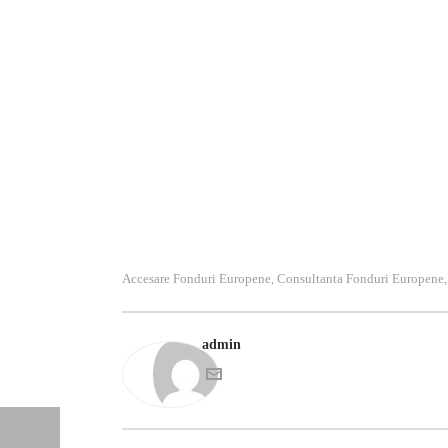
ajutăm să obţineţi fonduri sau să participaţi la pro
ușor cineva se poate pierde in hăţișul de hotarâri. 
identificăm oportunităţile de finanţare disponibile a
Investiţii cât şi la fondurile alocate de Guvernul R
Accesare Fonduri Europene
Consultanta Fonduri Europene
,
admin