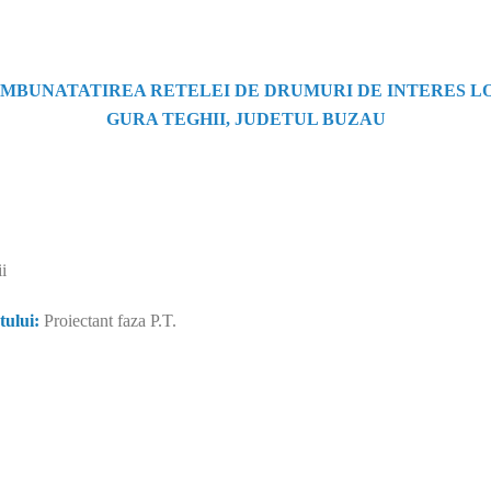
IMBUNATATIREA RETELEI DE DRUMURI DE INTERES L
GURA TEGHII, JUDETUL BUZAU
i
tului:
Proiectant faza P.T.
 anul 2000, cu scopul de a furniza servicii de consultanta fonduri euro
ate), în cadrul unor proiecte complexe de infrastructură, derulate atât din
pene.Experienţa societăţii s-a îmbogăţit permanent, pe parcursul c
uropene la cele mai înalte standarde de profesionalism. Suntem parte
erent de tipul de proiect, elaborăm pentru dumneavoastră întreaga docum