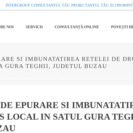
o
INTERGROUP. CONSULTANTUL TĂU. PROIECTANTUL TĂU. ECONOMIST
RE NOI
SERVICII
CONSULTANȚĂ ONLINE
POVEȘTI D
RARE SI IMBUNATATIREA RETELEI DE DR
A GURA TEGHII, JUDETUL BUZAU
 SI IMBUNATATIREA RETELEI DE DRUMURI DE INTERES LOCAL IN SATUL G
 DE EPURARE SI IMBUNATATI
S LOCAL IN SATUL GURA TEG
ZAU