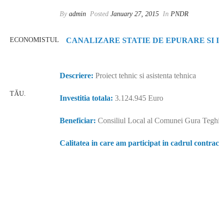
By
admin
Posted
January 27, 2015
In
PNDR
CANALIZARE STATIE DE EPURARE SI 
Descriere:
Proiect tehnic si asistenta tehnica
Investitia totala:
3.124.945 Euro
Beneficiar:
Consiliul Local al Comunei Gura Teghi
Calitatea in care am participat in cadrul contrac
Consultanta fonduri europene. Companie înfiinţată în
categorii de beneficiari (instituţii publice sau priv
financiar nerambursabil, din partea Uniunii Euro
S.R.L. oferind, în prezent, consultanta fonduri e
nerambursabile pentru proiectul dumneavostră. Indif