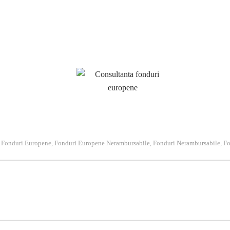
iecte cu componentă nerambursabilă. Fondurile europene nerambursabile s
De aceea serviciile profesioniste de consultanta fonduri europene va sun
tât din surse interne cât şi externe. Variantele de finanţare din surse 
omâniei prin diverse programe.
Fonduri Europene
Fonduri Europene Nerambursabile
Fonduri Nerambursabile
Fo
,
,
,
,