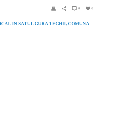
0
0
OCAL IN SATUL GURA TEGHII, COMUNA
pene, proiectare şi asistenţă tehnică, pentru diverse
 fonduri proprii ale beneficiarilor, cât şi cu sprijin
elor 14 ani de activitate, INTERGROUP ENGINEERING
nerul ideal dacă v-aţi propus accesarea de fonduri
entaţie necesară pentru solicitarea finanţării și vă