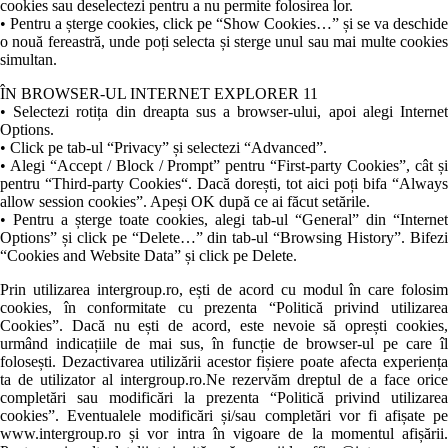
cookies sau deselectezi pentru a nu permite folosirea lor.
• Pentru a șterge cookies, click pe “Show Cookies…” și se va deschide
o nouă fereastră, unde poți selecta și sterge unul sau mai multe cookies
simultan.
ÎN BROWSER-UL INTERNET EXPLORER 11
• Selectezi rotița din dreapta sus a browser-ului, apoi alegi Internet
Options.
• Click pe tab-ul “Privacy” și selectezi “Advanced”.
• Alegi “Accept / Block / Prompt” pentru “First-party Cookies”, cât și
pentru “Third-party Cookies“. Dacă dorești, tot aici poți bifa “Always
allow session cookies”. Apeși OK după ce ai făcut setările.
• Pentru a șterge toate cookies, alegi tab-ul “General” din “Internet
Options” și click pe “Delete…” din tab-ul “Browsing History”. Bifezi
“Cookies and Website Data” și click pe Delete.
Prin utilizarea intergroup.ro, ești de acord cu modul în care folosim
cookies, în conformitate cu prezenta “Politică privind utilizarea
Cookies”. Dacă nu ești de acord, este nevoie să oprești cookies,
urmând indicațiile de mai sus, în funcție de browser-ul pe care îl
folosești. Dezactivarea utilizării acestor fișiere poate afecta experiența
ta de utilizator al intergroup.ro.Ne rezervăm dreptul de a face orice
completări sau modificări la prezenta “Politică privind utilizarea
cookies”. Eventualele modificări și/sau completări vor fi afișate pe
www.intergroup.ro și vor intra în vigoare de la momentul afișării.