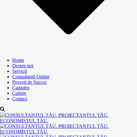
Home
Despre noi
Servicii
Consultanță Online
Povești de Succes
Cadastru
Cariere
Contact