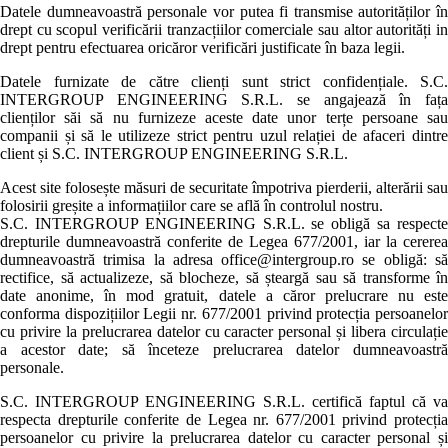
Datele dumneavoastră personale vor putea fi transmise autorităților în
drept cu scopul verificării tranzacțiilor comerciale sau altor autorități in
drept pentru efectuarea oricăror verificări justificate în baza legii.
Datele furnizate de către clienți sunt strict confidențiale. S.C.
INTERGROUP ENGINEERING S.R.L. se angajează în fața
clienților săi să nu furnizeze aceste date unor terțe persoane sau
companii și să le utilizeze strict pentru uzul relației de afaceri dintre
client și S.C. INTERGROUP ENGINEERING S.R.L.
Acest site folosește măsuri de securitate împotriva pierderii, alterării sau
folosirii greșite a informațiilor care se află în controlul nostru.
S.C. INTERGROUP ENGINEERING S.R.L. se obligă sa respecte
drepturile dumneavoastră conferite de Legea 677/2001, iar la cererea
dumneavoastră trimisa la adresa office@intergroup.ro se obligă: să
rectifice, să actualizeze, să blocheze, să șteargă sau să transforme în
date anonime, în mod gratuit, datele a căror prelucrare nu este
conforma dispozițiilor Legii nr. 677/2001 privind protecția persoanelor
cu privire la prelucrarea datelor cu caracter personal și libera circulație
a acestor date; să înceteze prelucrarea datelor dumneavoastră
personale.
S.C. INTERGROUP ENGINEERING S.R.L. certifică faptul că va
respecta drepturile conferite de Legea nr. 677/2001 privind protecția
persoanelor cu privire la prelucrarea datelor cu caracter personal și