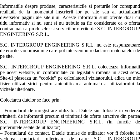
Informatiile despre produse, caracteristicile si preturile lor corespund
realitatii de la momentul inscrierii lor pe site sau al actualizarii
diverselor pagini ale site-ului. Aceste informatii sunt oferite doar cu
titlu informativ si nu sunt si nu trebuie sa fie considerate ca o oferta
contractuala a produselor si serviciilor oferite de S.C. INTERGROUP
ENGINEERING S.R.L.
S.C. INTERGROUP ENGINEERING S.R.L. nu este raspunzatoare
de erorile sau omisiunile care pot interveni in redactarea materialelor de
pe site.
S.C. INTERGROUP ENGINEERING S.R.L. colecteaza informatii
pe acest website, in conformitate cu legislatia romana in acest sens.
Site-ul plaseaza un “cookie” pe calculatorul vizitatorului, adica un mic
fisier utilizat strict pentru autentificarea automata a utilizatorului la
vizitele ulterioare.
Colectarea datelor se face prin:
– Formularul de inregistrare utilizator. Datele sint folosite in vederea
trimiterii de informatii precum si trimiterii de oferte atractive din partea
S.C. INTERGROUP ENGINEERING S.R.L. (in functie de
preferintele setate de utilizator).
– Formularul de contact. Datele trimise de utilizator vor fi folosite in
vederea contactarii ulterioare de catre S.C. INTERGROUP