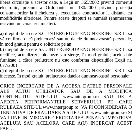
libera circulație a acestor date, a Legii nr. 365/2002 privind comerțul
electronic, precum a Ordonanței nr. 130/2000 privind protecția
consumatorilor la încheierea și executarea contractelor la distanța cu
modificările ulterioare. Printre aceste drepturi se numără (enumerarea
neavând un caracter limitativ):
a) dreptul de a cere S.C. INTERGROUP ENGINEERING S.R.L. să
vă confirme dacă prelucrează sau nu datele dumneavoastră personale,
în mod gratuit pentru o solicitare pe an;
b) dreptul de a cere S.C. INTERGROUP ENGINEERING S.R.L. să
rectifice, actualizeze, blocheze sau șterge, în mod gratuit, acele date
furnizate a căror prelucrare nu este conforma dispozițiilor Legii nr.
677/2001
c) dreptul de a cere S.C. INTERGROUP ENGINEERING S.R.L. să
înceteze, în mod gratuit, prelucrarea datelor dumneavoastră personale;
ORICE INCERCARE DE A ACCESA DATELE PERSONALE
ALE ALTUI UTILIZATOR SAU DE A MODIFICA
CONTINUTUL SITE-ULUI www.intergroup.ro SAU DE A
AFECTA PERFORMANTELE SERVERULUI PE CARE
RULEAZA SITE-UL www.intergroup.ro, VA FI CONSIDERATA O
TENTATIVA DE FRAUDARE A SITE-ULUI www.intergroup.ro SI
VA PUNE IN MISCARE CERCETAREA PENALA IMPOTRIVA
ACELUIA SAU ACELORA CARE A(U) INCERCAT ACEST
FAPT.