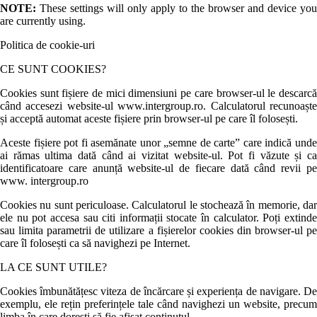
NOTE:
These settings will only apply to the browser and device you
are currently using.
Politica de cookie-uri
CE SUNT COOKIES?
Cookies sunt fișiere de mici dimensiuni pe care browser-ul le descarcă
când accesezi website-ul www.intergroup.ro. Calculatorul recunoaște
și acceptă automat aceste fișiere prin browser-ul pe care îl folosești.
Aceste fișiere pot fi asemănate unor „semne de carte” care indică unde
ai rămas ultima dată când ai vizitat website-ul. Pot fi văzute și ca
identificatoare care anunță website-ul de fiecare dată când revii pe
www. intergroup.ro
Cookies nu sunt periculoase. Calculatorul le stochează în memorie, dar
ele nu pot accesa sau citi informații stocate în calculator. Poți extinde
sau limita parametrii de utilizare a fișierelor cookies din browser-ul pe
care îl folosești ca să navighezi pe Internet.
LA CE SUNT UTILE?
Cookies îmbunătățesc viteza de încărcare și experiența de navigare. De
exemplu, ele rețin preferințele tale când navighezi un website, precum
limba în care dorești să fie afișat conținutul.