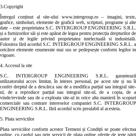
3.Copyright
Întregul conținut al site-ului www.intergroup.ro – imagini, texte,
grafice, simboluri, elemente de grafică web, scripturi, programe și alte
date – este proprietatea S.C. INTERGROUP ENGINEERING S.R.L.
și a furnizorilor săi și este apărat de legea pentru protecția drepturilor de
autor și de legile privind proprietatea intelectuală si industrială.
Folosirea fără acordul S.C. INTERGROUP ENGINEERING S.R.L. a
oricăror elemente enumerate mai sus se pedepsește conform legilor in
vigoare.
4. Accesul la site
S.C. INTERGROUP ENGINEERING S.R.L. garantează
utilizatorului acces limitat, în interes personal, pe acest site și nu îi
confer dreptul de a descărca sau de a modifica parțial sau integral site-
ul, de a reproduce parțial sau integral site-ul, de a copia, de a
vinde/revinde sau de a exploata site-ul in orice alta manieră în scopuri
comerciale sau contrare intereselor companiei S.C. INTERGROUP
ENGINEERING S.R.L. fără acordul scris prealabil al acesteia.
5. Plata serviciilor
Plata serviciilor conform acestor Termeni și Condiții se poate efectua
online, cu cardul sau prin servicii de plata online oferite de terțe părți