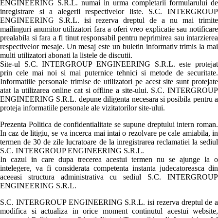
ENGINEERING S.R.L. numai in urma completarii formularului de
inregistrare si a alegerii respectivelor liste. S.C. INTERGROUP
ENGINEERING S.R.L. isi rezerva dreptul de a nu mai trimite
mailinguri anumitor utilizatori fara a oferi vreo explicatie sau notificare
prealabila si fara a fi tinut responsabil pentru neprimirea sau intarzierea
respectivelor mesaje. Un mesaj este un buletin informativ trimis la mai
multi utilizatori abonati la listele de discutii.
Site-ul S.C. INTERGROUP ENGINEERING S.R.L. este protejat
prin cele mai noi si mai puternice tehnici si metode de securitate.
Informatiile personale trimise de utilizatori pe acest site sunt protejate
atat la utilizarea online cat si offline a site-ului. S.C. INTERGROUP
ENGINEERING S.R.L. depune diligenta necesara si posibila pentru a
proteja informatiile personale ale vizitatorilor site-ului.
Prezenta Politica de confidentialitate se supune dreptului intern roman.
In caz de litigiu, se va incerca mai intai o rezolvare pe cale amiabila, in
termen de 30 de zile lucratoare de la inregistrarea reclamatiei la sediul
S.C. INTERGROUP ENGINEERING S.R.L.
In cazul in care dupa trecerea acestui termen nu se ajunge la o
intelegere, va fi considerata competenta instanta judecatoreasca din
aceeasi structura administrativa cu sediul S.C. INTERGROUP
ENGINEERING S.R.L.
S.C. INTERGROUP ENGINEERING S.R.L. isi rezerva dreptul de a
modifica si actualiza in orice moment continutul acestui website,