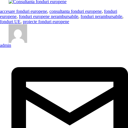
accesare fonduri europene
,
consultanta fonduri europene
,
fonduri
europene
,
fonduri europene nerambursabile
,
fonduri nerambursabile
,
fonduri UE
,
proiecte fonduri europene
admin