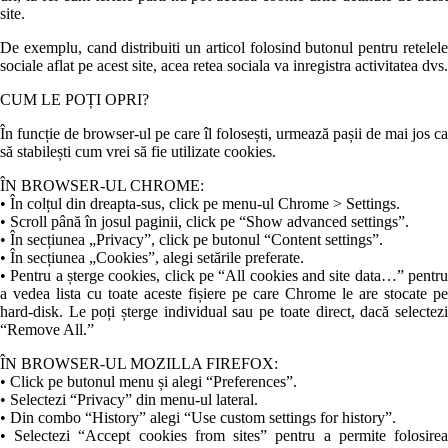
site.
De exemplu, cand distribuiti un articol folosind butonul pentru retelele
sociale aflat pe acest site, acea retea sociala va inregistra activitatea dvs.
CUM LE POȚI OPRI?
În funcție de browser-ul pe care îl folosești, urmează pașii de mai jos ca
să stabilești cum vrei să fie utilizate cookies.
ÎN BROWSER-UL CHROME:
• În colțul din dreapta-sus, click pe menu-ul Chrome > Settings.
• Scroll până în josul paginii, click pe “Show advanced settings”.
• În secțiunea „Privacy”, click pe butonul “Content settings”.
• În secțiunea „Cookies”, alegi setările preferate.
• Pentru a șterge cookies, click pe “All cookies and site data…” pentru
a vedea lista cu toate aceste fișiere pe care Chrome le are stocate pe
hard-disk. Le poți șterge individual sau pe toate direct, dacă selectezi
“Remove All.”
ÎN BROWSER-UL MOZILLA FIREFOX:
• Click pe butonul menu și alegi “Preferences”.
• Selectezi “Privacy” din menu-ul lateral.
• Din combo “History” alegi “Use custom settings for history”.
• Selectezi “Accept cookies from sites” pentru a permite folosirea