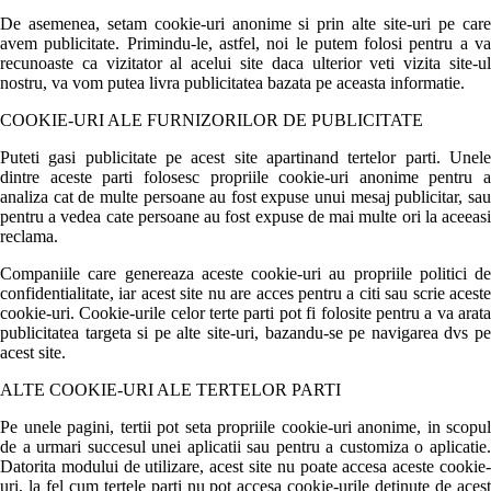
De asemenea, setam cookie-uri anonime si prin alte site-uri pe care
avem publicitate. Primindu-le, astfel, noi le putem folosi pentru a va
recunoaste ca vizitator al acelui site daca ulterior veti vizita site-ul
nostru, va vom putea livra publicitatea bazata pe aceasta informatie.
COOKIE-URI ALE FURNIZORILOR DE PUBLICITATE
Puteti gasi publicitate pe acest site apartinand tertelor parti. Unele
dintre aceste parti folosesc propriile cookie-uri anonime pentru a
analiza cat de multe persoane au fost expuse unui mesaj publicitar, sau
pentru a vedea cate persoane au fost expuse de mai multe ori la aceeasi
reclama.
Companiile care genereaza aceste cookie-uri au propriile politici de
confidentialitate, iar acest site nu are acces pentru a citi sau scrie aceste
cookie-uri. Cookie-urile celor terte parti pot fi folosite pentru a va arata
publicitatea targeta si pe alte site-uri, bazandu-se pe navigarea dvs pe
acest site.
ALTE COOKIE-URI ALE TERTELOR PARTI
Pe unele pagini, tertii pot seta propriile cookie-uri anonime, in scopul
de a urmari succesul unei aplicatii sau pentru a customiza o aplicatie.
Datorita modului de utilizare, acest site nu poate accesa aceste cookie-
uri, la fel cum tertele parti nu pot accesa cookie-urile detinute de acest