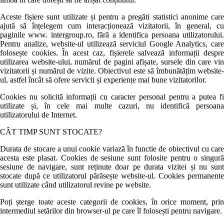
Aceste fișiere sunt utilizate și pentru a pregăti statistici anonime care
ajută să înțelegem cum interacționează vizitatorii, în general, cu
paginile www. intergroup.ro, fără a identifica persoana utilizatorului.
Pentru analize, website-ul utilizează serviciul Google Analytics, care
folosește cookies. În acest caz, fișierele salvează informații despre
utilizarea website-ului, numărul de pagini afișate, sursele din care vin
vizitatorii și numărul de vizite. Obiectivul este să îmbunătățim website-
ul, astfel încât să ofere servicii și experiențe mai bune vizitatorilor.
Cookies nu solicită informații cu caracter personal pentru a putea fi
utilizate și, în cele mai multe cazuri, nu identifică persoana
utilizatorului de Internet.
CÂT TIMP SUNT STOCATE?
Durata de stocare a unui cookie variază în functie de obiectivul cu care
acesta este plasat. Cookies de sesiune sunt folosite pentru o singură
sesiune de navigare, sunt reținute doar pe durata vizitei și nu sunt
stocate după ce utilizatorul părăsește website-ul. Cookies permanente
sunt utilizate când utilizatorul revine pe website.
Poți șterge toate aceste categorii de cookies, în orice moment, prin
intermediul setărilor din browser-ul pe care îl folosești pentru navigare.