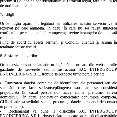
precum si Politica de confidentialitate si Termenii legali, fara nici un fel
de notificare prealabila.
7. Litigii
Orice litigiu apărut în legătură cu utilizarea acestui serviciu va fi
rezolvat pe cale amiabila. În cazul în care nu s-a reușit stingerea
conflictului pe cale amiabilă, competența revine instanțelor de judecată
române.
Fiind de acord cu acești Termeni și Condiții, clientul își asumă în
totalitate aceste riscuri.
8. Sesizarea abuzurilor
Orice sesizare sau reclamație în legătură cu oricare din website-urile
găzduite de serverele sau infrastructura S.C. INTERGROUP
ENGINEERING S.R.L. trebuie să respecte următoarele cerințe:
▪ Furnizarea datelor complete de identificare ale persoanei sau ale
societății care face sesizarea/plângerea sau care se consideră
prejudiciată (în cazul persoanelor fizice: nume, prenume, adresa
domiciliului; în cazul societăților comerciale: denumirea completă,
CUI-ul, adresa sediului social, precum și datele persoanei de contact
împuternicite).
▪ Reclamantul va pune la dispoziția S.C. INTERGROUP
ENGINEERING S.R.L. dovezi clare din care sa reiasă că activitățile