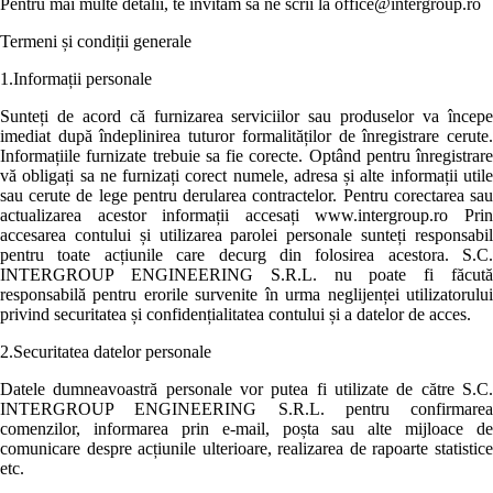
Pentru mai multe detalii, te invităm să ne scrii la office@intergroup.ro
Termeni și condiții generale
1.Informații personale
Sunteți de acord că furnizarea serviciilor sau produselor va începe
imediat după îndeplinirea tuturor formalităților de înregistrare cerute.
Informațiile furnizate trebuie sa fie corecte. Optând pentru înregistrare
vă obligați sa ne furnizați corect numele, adresa și alte informații utile
sau cerute de lege pentru derularea contractelor. Pentru corectarea sau
actualizarea acestor informații accesați www.intergroup.ro Prin
accesarea contului și utilizarea parolei personale sunteți responsabil
pentru toate acțiunile care decurg din folosirea acestora. S.C.
INTERGROUP ENGINEERING S.R.L. nu poate fi făcută
responsabilă pentru erorile survenite în urma neglijenței utilizatorului
privind securitatea și confidențialitatea contului și a datelor de acces.
2.Securitatea datelor personale
Datele dumneavoastră personale vor putea fi utilizate de către S.C.
INTERGROUP ENGINEERING S.R.L. pentru confirmarea
comenzilor, informarea prin e-mail, poșta sau alte mijloace de
comunicare despre acțiunile ulterioare, realizarea de rapoarte statistice
etc.