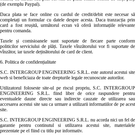
(de exemplu Paypal).
Daca plata se face online cu cardul de credit/debit este necesar să
completați un formular cu datele despre acesta. Daca tranzacția prin
card a fost reușită, următorul ecran vă oferă informațiile relevante
pentru comanda.
Taxele și comisioanele sunt suportate de fiecare parte conform
politicilor serviciului de plăți. Taxele vînzătorului vor fi suportate de
vînzător, iar taxele deținătorului de card de client.
6. Politica de confidențialitate
S.C. INTERGROUP ENGINEERING S.R.L. este autorul acestui site
web si beneficiaza de toate drepturile legale recunoscute autorilor.
Utilizatorul foloseste site-ul pe riscul propriu, S.C. INTERGROUP
ENGINEERING S.R.L. fiind liber de orice raspundere pentru
eventualele daune directe sau indirecte cauzate de utilizarea sau
accesarea acestui site sau ca urmare a utilizarii informatiilor de pe acest
site.
S.C. INTERGROUP ENGINEERING S.R.L. nu acorda nici un fel de
garantie pentru continutul si utilizarea acestui site, materialele
prezentate pe el fiind cu titlu pur informativ.