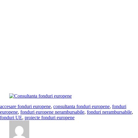
societăţii s-a îmbogăţit permanent, pe parcursul celor 14 ani de
activitate, INTERGROUP ENGINEERING S.R.L. oferind, în
prezent, consultanta fonduri europene la cele mai înalte standarde de
profesionalism. Suntem partenerul ideal dacă v-aţi propus accesarea de
fonduri nerambursabile pentru proiectul dumneavostră. Indiferent de
tipul de proiect, elaborăm pentru dumneavoastră întreaga documentaţie
necesară pentru solicitarea finanţării și vă ajutăm să obţineţi fonduri sau
să participaţi la proiecte cu componentă nerambursabilă. Fondurile
europene nerambursabile sunt deosebit de birocratice și netransparente.
Foarte ușor cineva se poate pierde in hăţișul de hotarâri. De aceea
serviciile profesioniste de consultanta fonduri europene va sunt
indispensabile. Ne adaptăm cerinţelor clienţilor şi identificăm
oportunităţile de finanţare disponibile atât din surse interne cât şi
externe. Variantele de finanţare din surse interne se referă atât la
Programele Structurale şi de Investiţii cât şi la fondurile alocate de
Guvernul României prin diverse programe.
accesare fonduri europene
,
consultanta fonduri europene
,
fonduri
europene
,
fonduri europene nerambursabile
,
fonduri nerambursabile
,
fonduri UE
,
proiecte fonduri europene