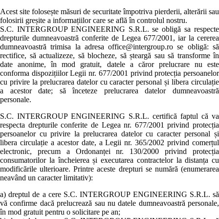
Acest site folosește măsuri de securitate împotriva pierderii, alterării sau
folosirii greșite a informațiilor care se află în controlul nostru.
S.C. INTERGROUP ENGINEERING S.R.L. se obligă sa respecte
drepturile dumneavoastră conferite de Legea 677/2001, iar la cererea
dumneavoastră trimisa la adresa office@intergroup.ro se obligă: să
rectifice, să actualizeze, să blocheze, să șteargă sau să transforme în
date anonime, în mod gratuit, datele a căror prelucrare nu este
conforma dispozițiilor Legii nr. 677/2001 privind protecția persoanelor
cu privire la prelucrarea datelor cu caracter personal și libera circulație
a acestor date; să înceteze prelucrarea datelor dumneavoastră
personale.
S.C. INTERGROUP ENGINEERING S.R.L. certifică faptul că va
respecta drepturile conferite de Legea nr. 677/2001 privind protecția
persoanelor cu privire la prelucrarea datelor cu caracter personal și
libera circulație a acestor date, a Legii nr. 365/2002 privind comerțul
electronic, precum a Ordonanței nr. 130/2000 privind protecția
consumatorilor la încheierea și executarea contractelor la distanța cu
modificările ulterioare. Printre aceste drepturi se numără (enumerarea
neavând un caracter limitativ):
a) dreptul de a cere S.C. INTERGROUP ENGINEERING S.R.L. să
vă confirme dacă prelucrează sau nu datele dumneavoastră personale,
în mod gratuit pentru o solicitare pe an;