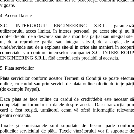
vigoare.
4. Accesul la site
S.C. INTERGROUP ENGINEERING S.R.L. garantează
utilizatorului acces limitat, în interes personal, pe acest site și nu îi
confer dreptul de a descărca sau de a modifica parțial sau integral site-
ul, de a reproduce parțial sau integral site-ul, de a copia, de a
vinde/revinde sau de a exploata site-ul in orice alta manieră în scopuri
comerciale sau contrare intereselor companiei S.C. INTERGROUP
ENGINEERING S.R.L. fără acordul scris prealabil al acesteia.
5. Plata serviciilor
Plata serviciilor conform acestor Termeni și Condiții se poate efectua
online, cu cardul sau prin servicii de plata online oferite de terțe părți
(de exemplu Paypal).
Daca plata se face online cu cardul de credit/debit este necesar să
completați un formular cu datele despre acesta. Daca tranzacția prin
card a fost reușită, următorul ecran vă oferă informațiile relevante
pentru comanda.
Taxele și comisioanele sunt suportate de fiecare parte conform
politicilor serviciului de plăți. Taxele vînzătorului vor fi suportate de