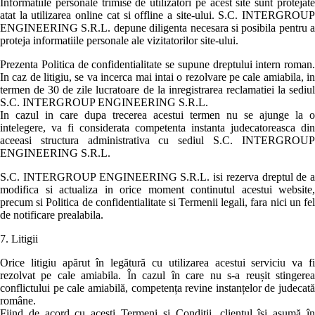
Informatiile personale trimise de utilizatori pe acest site sunt protejate
atat la utilizarea online cat si offline a site-ului. S.C. INTERGROUP
ENGINEERING S.R.L. depune diligenta necesara si posibila pentru a
proteja informatiile personale ale vizitatorilor site-ului.
Prezenta Politica de confidentialitate se supune dreptului intern roman.
In caz de litigiu, se va incerca mai intai o rezolvare pe cale amiabila, in
termen de 30 de zile lucratoare de la inregistrarea reclamatiei la sediul
S.C. INTERGROUP ENGINEERING S.R.L.
In cazul in care dupa trecerea acestui termen nu se ajunge la o
intelegere, va fi considerata competenta instanta judecatoreasca din
aceeasi structura administrativa cu sediul S.C. INTERGROUP
ENGINEERING S.R.L.
S.C. INTERGROUP ENGINEERING S.R.L. isi rezerva dreptul de a
modifica si actualiza in orice moment continutul acestui website,
precum si Politica de confidentialitate si Termenii legali, fara nici un fel
de notificare prealabila.
7. Litigii
Orice litigiu apărut în legătură cu utilizarea acestui serviciu va fi
rezolvat pe cale amiabila. În cazul în care nu s-a reușit stingerea
conflictului pe cale amiabilă, competența revine instanțelor de judecată
române.
Fiind de acord cu acești Termeni și Condiții, clientul își asumă în