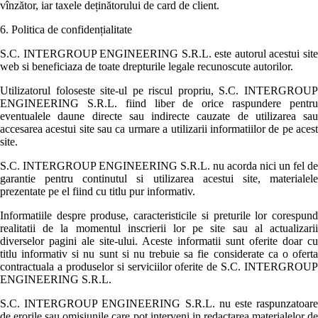
vînzător, iar taxele deținătorului de card de client.
6. Politica de confidențialitate
S.C. INTERGROUP ENGINEERING S.R.L. este autorul acestui site
web si beneficiaza de toate drepturile legale recunoscute autorilor.
Utilizatorul foloseste site-ul pe riscul propriu, S.C. INTERGROUP
ENGINEERING S.R.L. fiind liber de orice raspundere pentru
eventualele daune directe sau indirecte cauzate de utilizarea sau
accesarea acestui site sau ca urmare a utilizarii informatiilor de pe acest
site.
S.C. INTERGROUP ENGINEERING S.R.L. nu acorda nici un fel de
garantie pentru continutul si utilizarea acestui site, materialele
prezentate pe el fiind cu titlu pur informativ.
Informatiile despre produse, caracteristicile si preturile lor corespund
realitatii de la momentul inscrierii lor pe site sau al actualizarii
diverselor pagini ale site-ului. Aceste informatii sunt oferite doar cu
titlu informativ si nu sunt si nu trebuie sa fie considerate ca o oferta
contractuala a produselor si serviciilor oferite de S.C. INTERGROUP
ENGINEERING S.R.L.
S.C. INTERGROUP ENGINEERING S.R.L. nu este raspunzatoare
de erorile sau omisiunile care pot interveni in redactarea materialelor de