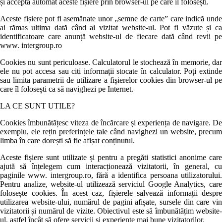
și acceptă automat aceste fișiere prin browser-ul pe care îl folosești.
Aceste fișiere pot fi asemănate unor „semne de carte” care indică unde
ai rămas ultima dată când ai vizitat website-ul. Pot fi văzute și ca
identificatoare care anunță website-ul de fiecare dată când revii pe
www. intergroup.ro
Cookies nu sunt periculoase. Calculatorul le stochează în memorie, dar
ele nu pot accesa sau citi informații stocate în calculator. Poți extinde
sau limita parametrii de utilizare a fișierelor cookies din browser-ul pe
care îl folosești ca să navighezi pe Internet.
LA CE SUNT UTILE?
Cookies îmbunătățesc viteza de încărcare și experiența de navigare. De
exemplu, ele rețin preferințele tale când navighezi un website, precum
limba în care dorești să fie afișat conținutul.
Aceste fișiere sunt utilizate și pentru a pregăti statistici anonime care
ajută să înțelegem cum interacționează vizitatorii, în general, cu
paginile www. intergroup.ro, fără a identifica persoana utilizatorului.
Pentru analize, website-ul utilizează serviciul Google Analytics, care
folosește cookies. În acest caz, fișierele salvează informații despre
utilizarea website-ului, numărul de pagini afișate, sursele din care vin
vizitatorii și numărul de vizite. Obiectivul este să îmbunătățim website-
ul, astfel încât să ofere servicii și experiențe mai bune vizitatorilor.