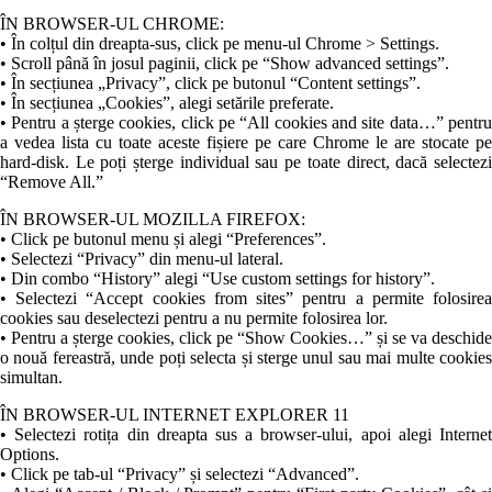
ÎN BROWSER-UL CHROME:
• În colțul din dreapta-sus, click pe menu-ul Chrome > Settings.
• Scroll până în josul paginii, click pe “Show advanced settings”.
• În secțiunea „Privacy”, click pe butonul “Content settings”.
• În secțiunea „Cookies”, alegi setările preferate.
• Pentru a șterge cookies, click pe “All cookies and site data…” pentru
a vedea lista cu toate aceste fișiere pe care Chrome le are stocate pe
hard-disk. Le poți șterge individual sau pe toate direct, dacă selectezi
“Remove All.”
ÎN BROWSER-UL MOZILLA FIREFOX:
• Click pe butonul menu și alegi “Preferences”.
• Selectezi “Privacy” din menu-ul lateral.
• Din combo “History” alegi “Use custom settings for history”.
• Selectezi “Accept cookies from sites” pentru a permite folosirea
cookies sau deselectezi pentru a nu permite folosirea lor.
• Pentru a șterge cookies, click pe “Show Cookies…” și se va deschide
o nouă fereastră, unde poți selecta și sterge unul sau mai multe cookies
simultan.
ÎN BROWSER-UL INTERNET EXPLORER 11
• Selectezi rotița din dreapta sus a browser-ului, apoi alegi Internet
Options.
• Click pe tab-ul “Privacy” și selectezi “Advanced”.