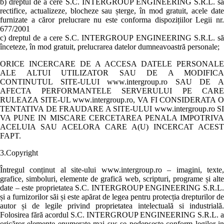
b) dreptul de a cere S.C. INTERGROUP ENGINEERING S.R.L. să
rectifice, actualizeze, blocheze sau șterge, în mod gratuit, acele date
furnizate a căror prelucrare nu este conforma dispozițiilor Legii nr.
677/2001
c) dreptul de a cere S.C. INTERGROUP ENGINEERING S.R.L. să
înceteze, în mod gratuit, prelucrarea datelor dumneavoastră personale;
ORICE INCERCARE DE A ACCESA DATELE PERSONALE
ALE ALTUI UTILIZATOR SAU DE A MODIFICA
CONTINUTUL SITE-ULUI www.intergroup.ro SAU DE A
AFECTA PERFORMANTELE SERVERULUI PE CARE
RULEAZA SITE-UL www.intergroup.ro, VA FI CONSIDERATA O
TENTATIVA DE FRAUDARE A SITE-ULUI www.intergroup.ro SI
VA PUNE IN MISCARE CERCETAREA PENALA IMPOTRIVA
ACELUIA SAU ACELORA CARE A(U) INCERCAT ACEST
FAPT.
3.Copyright
Întregul conținut al site-ului www.intergroup.ro – imagini, texte,
grafice, simboluri, elemente de grafică web, scripturi, programe și alte
date – este proprietatea S.C. INTERGROUP ENGINEERING S.R.L.
și a furnizorilor săi și este apărat de legea pentru protecția drepturilor de
autor și de legile privind proprietatea intelectuală si industrială.
Folosirea fără acordul S.C. INTERGROUP ENGINEERING S.R.L. a
oricăror elemente enumerate mai sus se pedepsește conform legilor in