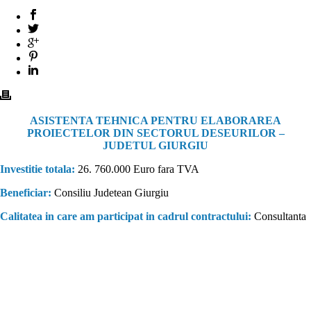
ASISTENTA TEHNICA PENTRU ELABORAREA
PROIECTELOR DIN SECTORUL DESEURILOR –
JUDETUL GIURGIU
Investitie totala:
26. 760.000 Euro fara TVA
Beneficiar:
Consiliu Judetean Giurgiu
Calitatea in care am participat in cadrul contractului:
Consultanta
Consultanta fonduri europene. Companie înfiinţată în anul 2000, cu
scopul de a furniza servicii de consultanta fonduri europene, proiectare
şi asistenţă tehnică, pentru diverse categorii de beneficiari (instituţii
publice sau private), în cadrul unor proiecte complexe de infrastructură,
derulate atât din fonduri proprii ale beneficiarilor, cât şi cu sprijin
financiar nerambursabil, din partea Uniunii Europene.Experienţa