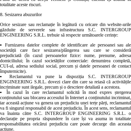
totalitate aceste riscuri.
8. Sesizarea abuzurilor
Orice sesizare sau reclamație în legătură cu oricare din website-urile
găzduite de serverele sau infrastructura S.C. INTERGROUP
ENGINEERING S.R.L. trebuie să respecte următoarele cerințe:
▪ Furnizarea datelor complete de identificare ale persoanei sau ale
societății care face sesizarea/plângerea sau care se consideră
prejudiciată (în cazul persoanelor fizice: nume, prenume, adresa
domiciliului; în cazul societăților comerciale: denumirea completă,
CUI-ul, adresa sediului social, precum și datele persoanei de contact
împuternicite).
▪ Reclamantul va pune la dispoziția S.C. INTERGROUP
ENGINEERING S.R.L. dovezi clare din care sa reiasă că activitățile
incriminate sunt ilegale, precum și o descriere detaliată a acestora.
▪ În cazul în care reclamantul solicită în mod expres ștergerea
conținutului sau blocarea accesului în Internet a conținutului incriminat,
iar această acțiune va genera un prejudiciu unei terțe părți, reclamantul
va fi singurul responsabil de acest prejudiciu. În acest sens, reclamantul
va înainta către S.C. INTERGROUP ENGINEERING S.R.L. o
declarație pe propria răspundere în care își va asuma in totalitate
responsabilitatea oricărui prejudiciu care poate decurge din aceasta
acțiune.