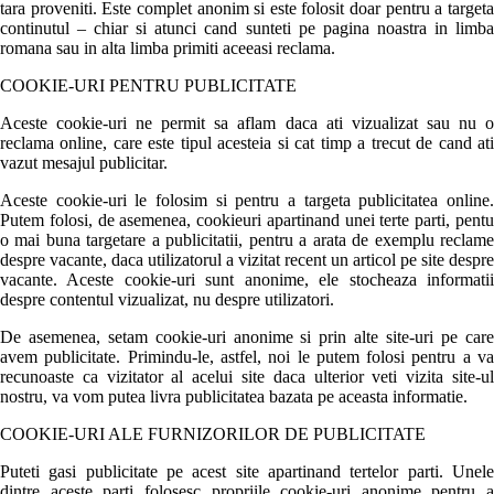
tara proveniti. Este complet anonim si este folosit doar pentru a targeta
continutul – chiar si atunci cand sunteti pe pagina noastra in limba
romana sau in alta limba primiti aceeasi reclama.
COOKIE-URI PENTRU PUBLICITATE
Aceste cookie-uri ne permit sa aflam daca ati vizualizat sau nu o
reclama online, care este tipul acesteia si cat timp a trecut de cand ati
vazut mesajul publicitar.
Aceste cookie-uri le folosim si pentru a targeta publicitatea online.
Putem folosi, de asemenea, cookieuri apartinand unei terte parti, pentu
o mai buna targetare a publicitatii, pentru a arata de exemplu reclame
despre vacante, daca utilizatorul a vizitat recent un articol pe site despre
vacante. Aceste cookie-uri sunt anonime, ele stocheaza informatii
despre contentul vizualizat, nu despre utilizatori.
De asemenea, setam cookie-uri anonime si prin alte site-uri pe care
avem publicitate. Primindu-le, astfel, noi le putem folosi pentru a va
recunoaste ca vizitator al acelui site daca ulterior veti vizita site-ul
nostru, va vom putea livra publicitatea bazata pe aceasta informatie.
COOKIE-URI ALE FURNIZORILOR DE PUBLICITATE
Puteti gasi publicitate pe acest site apartinand tertelor parti. Unele
dintre aceste parti folosesc propriile cookie-uri anonime pentru a