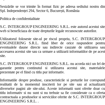
Sesizările se vor trimite în format fizic pe adresa sediului nostru din
Spl. Independenței 294, Sector 6, București, România
Politica de confidentialitate
S.C. INTERGROUP ENGINEERING S.R.L. este autorul acestui site
web si beneficiaza de toate drepturile legale recunoscute autorilor.
Utilizatorul foloseste site-ul pe riscul propriu, S.C. INTERGROUP
ENGINEERING S.R.L. fiind liber de orice raspundere pentru
eventualele daune directe sau indirecte cauzate de utilizarea sau
accesarea acestui site sau ca urmare a utilizarii informatiilor de pe acest
site.
S.C. INTERGROUP ENGINEERING S.R.L. nu acorda nici un fel de
garantie pentru continutul si utilizarea acestui site, materialele
prezentate pe el fiind cu titlu pur informativ.
Informatiile despre produse, caracteristicile si preturile lor corespund
realitatii de la momentul inscrierii lor pe site sau al actualizarii
diverselor pagini ale site-ului. Aceste informatii sunt oferite doar cu
titlu informativ si nu sunt si nu trebuie sa fie considerate ca o oferta
contractuala a produselor si serviciilor oferite de S.C. INTERGROUP
ENGINEERING S.R.L. .