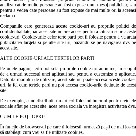
analiza cat de multe persoane au fost expuse unui mesaj publicitar, sau
pentru a vedea cate persoane au fost expuse de mai multe ori la aceeasi
reclama.
Companiile care genereaza aceste cookie-uri au propriile politici de
confidentialitate, iar acest site nu are acces pentru a citi sau scrie aceste
cookie-uri. Cookie-urile celor terte parti pot fi folosite pentru a va arata
publicitatea targeta si pe alte site-uri, bazandu-se pe navigarea dvs pe
acest site.
ALTE COOKIE-URI ALE TERTELOR PARTI
Pe unele pagini, tertii pot seta propriile cookie-uri anonime, in scopul
de a urmari succesul unei aplicatii sau pentru a customiza o aplicatie.
Datorita modului de utilizare, acest site nu poate accesa aceste cookie-
uri, la fel cum tertele parti nu pot accesa cookie-urile detinute de acest
site.
De exemplu, cand distribuiti un articol folosind butonul pentru retelele
sociale aflat pe acest site, acea retea sociala va inregistra activitatea dvs.
CUM LE POȚI OPRI?
În funcție de browser-ul pe care îl folosești, urmează pașii de mai jos ca
să stabilești cum vrei să fie utilizate cookies.