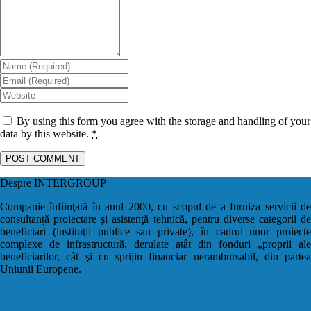
By using this form you agree with the storage and handling of your
data by this website.
*
Despre INTERGROUP
Companie înfiinţată în anul 2000, cu scopul de a furniza servicii de
consultanță proiectare şi asistenţă tehnică, pentru diverse categorii de
beneficiari (instituţii publice sau private), în cadrul unor proiecte
complexe de infrastructură, derulate atât din fonduri „proprii ale
beneficiarilor, cât şi cu sprijin financiar nerambursabil, din partea
Uniunii Europene.