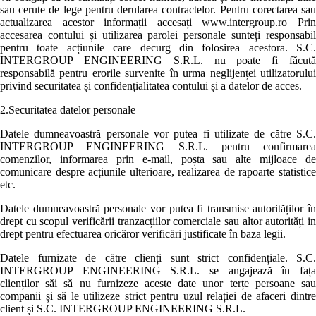
sau cerute de lege pentru derularea contractelor. Pentru corectarea sau
actualizarea acestor informații accesați www.intergroup.ro Prin
accesarea contului și utilizarea parolei personale sunteți responsabil
pentru toate acțiunile care decurg din folosirea acestora. S.C.
INTERGROUP ENGINEERING S.R.L. nu poate fi făcută
responsabilă pentru erorile survenite în urma neglijenței utilizatorului
privind securitatea și confidențialitatea contului și a datelor de acces.
2.Securitatea datelor personale
Datele dumneavoastră personale vor putea fi utilizate de către S.C.
INTERGROUP ENGINEERING S.R.L. pentru confirmarea
comenzilor, informarea prin e-mail, poșta sau alte mijloace de
comunicare despre acțiunile ulterioare, realizarea de rapoarte statistice
etc.
Datele dumneavoastră personale vor putea fi transmise autorităților în
drept cu scopul verificării tranzacțiilor comerciale sau altor autorități in
drept pentru efectuarea oricăror verificări justificate în baza legii.
Datele furnizate de către clienți sunt strict confidențiale. S.C.
INTERGROUP ENGINEERING S.R.L. se angajează în fața
clienților săi să nu furnizeze aceste date unor terțe persoane sau
companii și să le utilizeze strict pentru uzul relației de afaceri dintre
client și S.C. INTERGROUP ENGINEERING S.R.L.