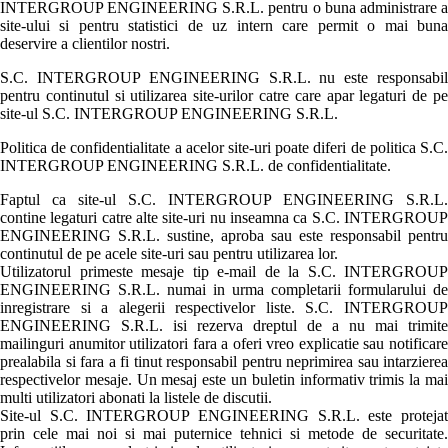
INTERGROUP ENGINEERING S.R.L. pentru o buna administrare a
site-ului si pentru statistici de uz intern care permit o mai buna
deservire a clientilor nostri.
S.C. INTERGROUP ENGINEERING S.R.L. nu este responsabil
pentru continutul si utilizarea site-urilor catre care apar legaturi de pe
site-ul S.C. INTERGROUP ENGINEERING S.R.L.
Politica de confidentialitate a acelor site-uri poate diferi de politica S.C.
INTERGROUP ENGINEERING S.R.L. de confidentialitate.
Faptul ca site-ul S.C. INTERGROUP ENGINEERING S.R.L.
contine legaturi catre alte site-uri nu inseamna ca S.C. INTERGROUP
ENGINEERING S.R.L. sustine, aproba sau este responsabil pentru
continutul de pe acele site-uri sau pentru utilizarea lor.
Utilizatorul primeste mesaje tip e-mail de la S.C. INTERGROUP
ENGINEERING S.R.L. numai in urma completarii formularului de
inregistrare si a alegerii respectivelor liste. S.C. INTERGROUP
ENGINEERING S.R.L. isi rezerva dreptul de a nu mai trimite
mailinguri anumitor utilizatori fara a oferi vreo explicatie sau notificare
prealabila si fara a fi tinut responsabil pentru neprimirea sau intarzierea
respectivelor mesaje. Un mesaj este un buletin informativ trimis la mai
multi utilizatori abonati la listele de discutii.
Site-ul S.C. INTERGROUP ENGINEERING S.R.L. este protejat
prin cele mai noi si mai puternice tehnici si metode de securitate.