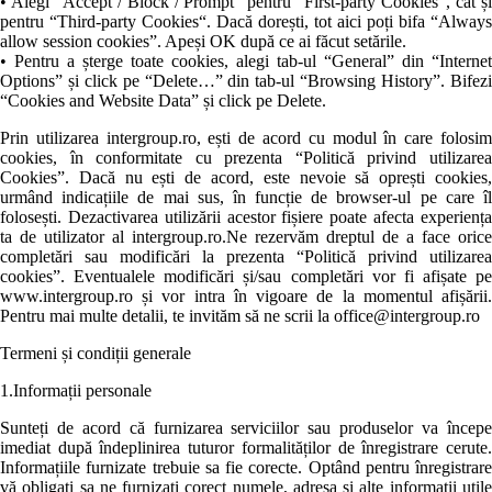
• Alegi “Accept / Block / Prompt” pentru “First-party Cookies”, cât și
pentru “Third-party Cookies“. Dacă dorești, tot aici poți bifa “Always
allow session cookies”. Apeși OK după ce ai făcut setările.
• Pentru a șterge toate cookies, alegi tab-ul “General” din “Internet
Options” și click pe “Delete…” din tab-ul “Browsing History”. Bifezi
“Cookies and Website Data” și click pe Delete.
Prin utilizarea intergroup.ro, ești de acord cu modul în care folosim
cookies, în conformitate cu prezenta “Politică privind utilizarea
Cookies”. Dacă nu ești de acord, este nevoie să oprești cookies,
urmând indicațiile de mai sus, în funcție de browser-ul pe care îl
folosești. Dezactivarea utilizării acestor fișiere poate afecta experiența
ta de utilizator al intergroup.ro.Ne rezervăm dreptul de a face orice
completări sau modificări la prezenta “Politică privind utilizarea
cookies”. Eventualele modificări și/sau completări vor fi afișate pe
www.intergroup.ro și vor intra în vigoare de la momentul afișării.
Pentru mai multe detalii, te invităm să ne scrii la office@intergroup.ro
Termeni și condiții generale
1.Informații personale
Sunteți de acord că furnizarea serviciilor sau produselor va începe
imediat după îndeplinirea tuturor formalităților de înregistrare cerute.
Informațiile furnizate trebuie sa fie corecte. Optând pentru înregistrare
vă obligați sa ne furnizați corect numele, adresa și alte informații utile