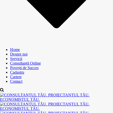
Home
Despre noi
Servicii
Consultanță Online
Povești de Succes
Cadastru
Cariere
Contact