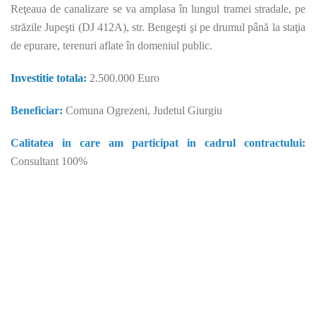
Reţeaua de canalizare se va amplasa în lungul tramei stradale, pe
străzile Jupeşti (DJ 412A), str. Bengeşti şi pe drumul până la staţia
de epurare, terenuri aflate în domeniul public.
Investitie totala:
2.500.000 Euro
Beneficiar:
Comuna Ogrezeni, Judetul Giurgiu
Calitatea in care am participat in cadrul contractului:
Consultant 100%
Consultanta fonduri europene. Companie înfiinţată în anul 2000,
cu scopul de a furniza servicii de consultanta fonduri europene,
proiectare şi asistenţă tehnică, pentru diverse categorii de
beneficiari (instituţii publice sau private), în cadrul unor proiecte
complexe de infrastructură, derulate atât din fonduri proprii ale
beneficiarilor, cât şi cu sprijin financiar nerambursabil, din partea
Uniunii Europene.Experienţa societăţii s-a îmbogăţit permanent,