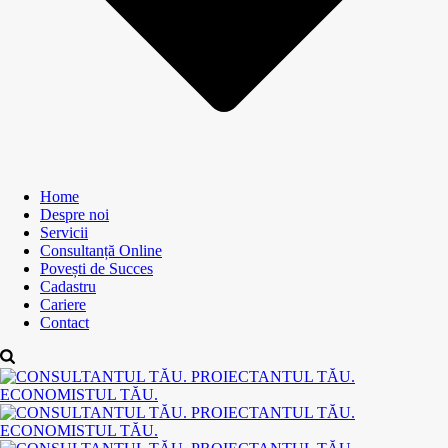
Home
Despre noi
Servicii
Consultanță Online
Povești de Succes
Cadastru
Cariere
Contact