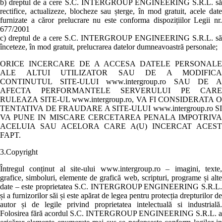
b) dreptul de a cere S.C. INTERGROUP ENGINEERING S.R.L. să
rectifice, actualizeze, blocheze sau șterge, în mod gratuit, acele date
furnizate a căror prelucrare nu este conforma dispozițiilor Legii nr.
677/2001
c) dreptul de a cere S.C. INTERGROUP ENGINEERING S.R.L. să
înceteze, în mod gratuit, prelucrarea datelor dumneavoastră personale;
ORICE INCERCARE DE A ACCESA DATELE PERSONALE
ALE ALTUI UTILIZATOR SAU DE A MODIFICA
CONTINUTUL SITE-ULUI www.intergroup.ro SAU DE A
AFECTA PERFORMANTELE SERVERULUI PE CARE
RULEAZA SITE-UL www.intergroup.ro, VA FI CONSIDERATA O
TENTATIVA DE FRAUDARE A SITE-ULUI www.intergroup.ro SI
VA PUNE IN MISCARE CERCETAREA PENALA IMPOTRIVA
ACELUIA SAU ACELORA CARE A(U) INCERCAT ACEST
FAPT.
3.Copyright
Întregul conținut al site-ului www.intergroup.ro – imagini, texte,
grafice, simboluri, elemente de grafică web, scripturi, programe și alte
date – este proprietatea S.C. INTERGROUP ENGINEERING S.R.L.
și a furnizorilor săi și este apărat de legea pentru protecția drepturilor de
autor și de legile privind proprietatea intelectuală si industrială.
Folosirea fără acordul S.C. INTERGROUP ENGINEERING S.R.L. a