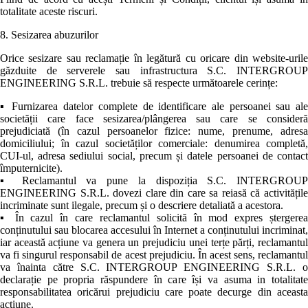
totalitate aceste riscuri.
8. Sesizarea abuzurilor
Orice sesizare sau reclamație în legătură cu oricare din website-urile
găzduite de serverele sau infrastructura S.C. INTERGROUP
ENGINEERING S.R.L. trebuie să respecte următoarele cerințe:
▪ Furnizarea datelor complete de identificare ale persoanei sau ale
societății care face sesizarea/plângerea sau care se consideră
prejudiciată (în cazul persoanelor fizice: nume, prenume, adresa
domiciliului; în cazul societăților comerciale: denumirea completă,
CUI-ul, adresa sediului social, precum și datele persoanei de contact
împuternicite).
▪ Reclamantul va pune la dispoziția S.C. INTERGROUP
ENGINEERING S.R.L. dovezi clare din care sa reiasă că activitățile
incriminate sunt ilegale, precum și o descriere detaliată a acestora.
▪ În cazul în care reclamantul solicită în mod expres ștergerea
conținutului sau blocarea accesului în Internet a conținutului incriminat,
iar această acțiune va genera un prejudiciu unei terțe părți, reclamantul
va fi singurul responsabil de acest prejudiciu. În acest sens, reclamantul
va înainta către S.C. INTERGROUP ENGINEERING S.R.L. o
declarație pe propria răspundere în care își va asuma in totalitate
responsabilitatea oricărui prejudiciu care poate decurge din aceasta
acțiune.