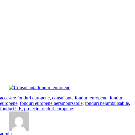
activitate, INTERGROUP ENGINEERING S.R.L. oferind, în
prezent, consultanta fonduri europene la cele mai înalte standarde de
profesionalism. Suntem partenerul ideal dacă v-aţi propus accesarea de
fonduri nerambursabile pentru proiectul dumneavostră. Indiferent de
tipul de proiect, elaborăm pentru dumneavoastră întreaga documentaţie
necesară pentru solicitarea finanţării și vă ajutăm să obţineţi fonduri sau
să participaţi la proiecte cu componentă nerambursabilă. Fondurile
europene nerambursabile sunt deosebit de birocratice și netransparente.
Foarte ușor cineva se poate pierde in hăţișul de hotarâri. De aceea
serviciile profesioniste de consultanta fonduri europene va sunt
indispensabile. Ne adaptăm cerinţelor clienţilor şi identificăm
oportunităţile de finanţare disponibile atât din surse interne cât şi
externe. Variantele de finanţare din surse interne se referă atât la
Programele Structurale şi de Investiţii cât şi la fondurile alocate de
Guvernul României prin diverse programe.
accesare fonduri europene
,
consultanta fonduri europene
,
fonduri
europene
,
fonduri europene nerambursabile
,
fonduri nerambursabile
,
fonduri UE
,
proiecte fonduri europene
admin