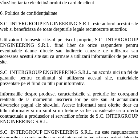
vînzător, iar taxele deținătorului de card de client.
6. Politica de confidențialitate
S.C. INTERGROUP ENGINEERING S.R.L. este autorul acestui site
web si beneficiaza de toate drepturile legale recunoscute autorilor.
Utilizatorul foloseste site-ul pe riscul propriu, S.C. INTERGROUP
ENGINEERING S.R.L. fiind liber de orice raspundere pentru
eventualele daune directe sau indirecte cauzate de utilizarea sau
accesarea acestui site sau ca urmare a utilizarii informatiilor de pe acest
site.
S.C. INTERGROUP ENGINEERING S.R.L. nu acorda nici un fel de
garantie pentru continutul si utilizarea acestui site, materialele
prezentate pe el fiind cu titlu pur informativ.
Informatiile despre produse, caracteristicile si preturile lor corespund
realitatii de la momentul inscrierii lor pe site sau al actualizarii
diverselor pagini ale site-ului. Aceste informatii sunt oferite doar cu
titlu informativ si nu sunt si nu trebuie sa fie considerate ca o oferta
contractuala a produselor si serviciilor oferite de S.C. INTERGROUP
ENGINEERING S.R.L.
S.C. INTERGROUP ENGINEERING S.R.L. nu este raspunzatoare
de erorile sau omisiunile care pot interveni in redactarea materialelor de