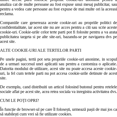
analiza cat de multe persoane au fost expuse unui mesaj publicitar, sau
pentru a vedea cate persoane au fost expuse de mai multe ori la aceeasi
reclama.
Companiile care genereaza aceste cookie-uri au propriile politici de
confidentialitate, iar acest site nu are acces pentru a citi sau scrie aceste
cookie-uri. Cookie-urile celor terte parti pot fi folosite pentru a va arata
publicitatea targeta si pe alte site-uri, bazandu-se pe navigarea dvs pe
acest site.
ALTE COOKIE-URI ALE TERTELOR PARTI
Pe unele pagini, tertii pot seta propriile cookie-uri anonime, in scopul
de a urmari succesul unei aplicatii sau pentru a customiza o aplicatie.
Datorita modului de utilizare, acest site nu poate accesa aceste cookie-
uri, la fel cum tertele parti nu pot accesa cookie-urile detinute de acest
site.
De exemplu, cand distribuiti un articol folosind butonul pentru retelele
sociale aflat pe acest site, acea retea sociala va inregistra activitatea dvs.
CUM LE POȚI OPRI?
În funcție de browser-ul pe care îl folosești, urmează pașii de mai jos ca
să stabilești cum vrei să fie utilizate cookies.