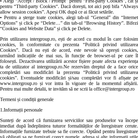
• Alegi “Accept / Block / Prompt” pentru “First-party Cookies”, cât și
pentru “Third-party Cookies“. Dacă dorești, tot aici poți bifa “Always
allow session cookies”. Apeși OK după ce ai făcut setările.
• Pentru a șterge toate cookies, alegi tab-ul “General” din “Internet
Options” și click pe “Delete…” din tab-ul “Browsing History”. Bifezi
“Cookies and Website Data” și click pe Delete.
Prin utilizarea intergroup.ro, ești de acord cu modul în care folosim
cookies, în conformitate cu prezenta “Politică privind utilizarea
Cookies”. Dacă nu ești de acord, este nevoie să oprești cookies,
urmând indicațiile de mai sus, în funcție de browser-ul pe care îl
folosești. Dezactivarea utilizării acestor fișiere poate afecta experiența
ta de utilizator al intergroup.ro.Ne rezervăm dreptul de a face orice
completări sau modificări la prezenta “Politică privind utilizarea
cookies”. Eventualele modificări și/sau completări vor fi afișate pe
www.intergroup.ro și vor intra în vigoare de la momentul afișării.
Pentru mai multe detalii, te invităm să ne scrii la office@intergroup.ro
Termeni și condiții generale
1.Informații personale
Sunteți de acord că furnizarea serviciilor sau produselor va începe
imediat după îndeplinirea tuturor formalităților de înregistrare cerute.
Informațiile furnizate trebuie sa fie corecte. Optând pentru înregistrare
vă obligați sa ne furnizați corect numele, adresa și alte informații utile