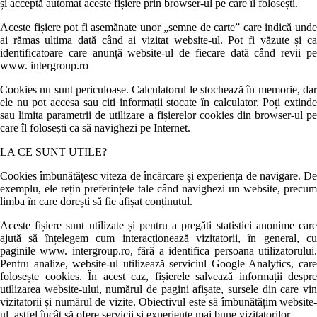
și acceptă automat aceste fișiere prin browser-ul pe care îl folosești.
Aceste fișiere pot fi asemănate unor „semne de carte” care indică unde
ai rămas ultima dată când ai vizitat website-ul. Pot fi văzute și ca
identificatoare care anunță website-ul de fiecare dată când revii pe
www. intergroup.ro
Cookies nu sunt periculoase. Calculatorul le stochează în memorie, dar
ele nu pot accesa sau citi informații stocate în calculator. Poți extinde
sau limita parametrii de utilizare a fișierelor cookies din browser-ul pe
care îl folosești ca să navighezi pe Internet.
LA CE SUNT UTILE?
Cookies îmbunătățesc viteza de încărcare și experiența de navigare. De
exemplu, ele rețin preferințele tale când navighezi un website, precum
limba în care dorești să fie afișat conținutul.
Aceste fișiere sunt utilizate și pentru a pregăti statistici anonime care
ajută să înțelegem cum interacționează vizitatorii, în general, cu
paginile www. intergroup.ro, fără a identifica persoana utilizatorului.
Pentru analize, website-ul utilizează serviciul Google Analytics, care
folosește cookies. În acest caz, fișierele salvează informații despre
utilizarea website-ului, numărul de pagini afișate, sursele din care vin
vizitatorii și numărul de vizite. Obiectivul este să îmbunătățim website-
ul, astfel încât să ofere servicii și experiențe mai bune vizitatorilor.