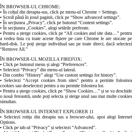
ÎN BROWSER-UL CHROME:
• În colțul din dreapta-sus, click pe menu-ul Chrome > Settings.
• Scroll până în josul paginii, click pe “Show advanced settings”.
• În secțiunea „Privacy”, click pe butonul “Content settings”.
• În secțiunea „Cookies”, alegi setările preferate.
• Pentru a șterge cookies, click pe “All cookies and site data…” pentru
a vedea lista cu toate aceste fișiere pe care Chrome le are stocate pe
hard-disk. Le poți șterge individual sau pe toate direct, dacă selectezi
“Remove All.”
ÎN BROWSER-UL MOZILLA FIREFOX:
• Click pe butonul menu și alegi “Preferences”.
• Selectezi “Privacy” din menu-ul lateral.
• Din combo “History” alegi “Use custom settings for history”.
• Selectezi “Accept cookies from sites” pentru a permite folosirea
cookies sau deselectezi pentru a nu permite folosirea lor.
• Pentru a șterge cookies, click pe “Show Cookies…” și se va deschide
o nouă fereastră, unde poți selecta și sterge unul sau mai multe cookies
simultan.
ÎN BROWSER-UL INTERNET EXPLORER 11
• Selectezi rotița din dreapta sus a browser-ului, apoi alegi Internet
Options.
• Click pe tab-ul “Privacy” și selectezi “Advanced”.