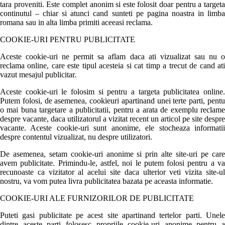
tara proveniti. Este complet anonim si este folosit doar pentru a targeta
continutul – chiar si atunci cand sunteti pe pagina noastra in limba
romana sau in alta limba primiti aceeasi reclama.
COOKIE-URI PENTRU PUBLICITATE
Aceste cookie-uri ne permit sa aflam daca ati vizualizat sau nu o
reclama online, care este tipul acesteia si cat timp a trecut de cand ati
vazut mesajul publicitar.
Aceste cookie-uri le folosim si pentru a targeta publicitatea online.
Putem folosi, de asemenea, cookieuri apartinand unei terte parti, pentu
o mai buna targetare a publicitatii, pentru a arata de exemplu reclame
despre vacante, daca utilizatorul a vizitat recent un articol pe site despre
vacante. Aceste cookie-uri sunt anonime, ele stocheaza informatii
despre contentul vizualizat, nu despre utilizatori.
De asemenea, setam cookie-uri anonime si prin alte site-uri pe care
avem publicitate. Primindu-le, astfel, noi le putem folosi pentru a va
recunoaste ca vizitator al acelui site daca ulterior veti vizita site-ul
nostru, va vom putea livra publicitatea bazata pe aceasta informatie.
COOKIE-URI ALE FURNIZORILOR DE PUBLICITATE
Puteti gasi publicitate pe acest site apartinand tertelor parti. Unele
dintre aceste parti folosesc propriile cookie-uri anonime pentru a