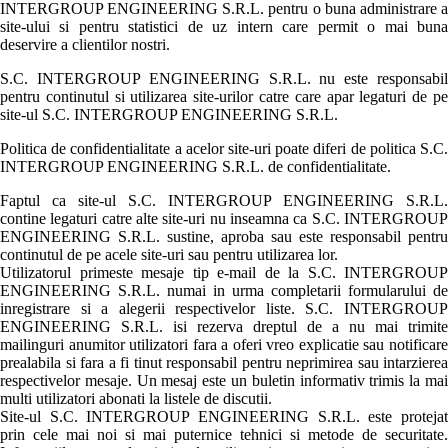
INTERGROUP ENGINEERING S.R.L. pentru o buna administrare a
site-ului si pentru statistici de uz intern care permit o mai buna
deservire a clientilor nostri.
S.C. INTERGROUP ENGINEERING S.R.L. nu este responsabil
pentru continutul si utilizarea site-urilor catre care apar legaturi de pe
site-ul S.C. INTERGROUP ENGINEERING S.R.L.
Politica de confidentialitate a acelor site-uri poate diferi de politica S.C.
INTERGROUP ENGINEERING S.R.L. de confidentialitate.
Faptul ca site-ul S.C. INTERGROUP ENGINEERING S.R.L.
contine legaturi catre alte site-uri nu inseamna ca S.C. INTERGROUP
ENGINEERING S.R.L. sustine, aproba sau este responsabil pentru
continutul de pe acele site-uri sau pentru utilizarea lor.
Utilizatorul primeste mesaje tip e-mail de la S.C. INTERGROUP
ENGINEERING S.R.L. numai in urma completarii formularului de
inregistrare si a alegerii respectivelor liste. S.C. INTERGROUP
ENGINEERING S.R.L. isi rezerva dreptul de a nu mai trimite
mailinguri anumitor utilizatori fara a oferi vreo explicatie sau notificare
prealabila si fara a fi tinut responsabil pentru neprimirea sau intarzierea
respectivelor mesaje. Un mesaj este un buletin informativ trimis la mai
multi utilizatori abonati la listele de discutii.
Site-ul S.C. INTERGROUP ENGINEERING S.R.L. este protejat
prin cele mai noi si mai puternice tehnici si metode de securitate.