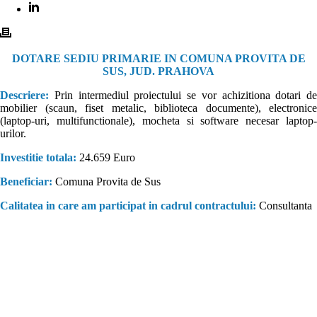
DOTARE SEDIU PRIMARIE IN COMUNA PROVITA DE
SUS, JUD. PRAHOVA
Descriere:
Prin intermediul proiectului se vor achizitiona dotari de
mobilier (scaun, fiset metalic, biblioteca documente), electronice
(laptop-uri, multifunctionale), mocheta si software necesar laptop-
urilor.
Investitie totala:
24.659 Euro
Beneficiar:
Comuna Provita de Sus
Calitatea in care am participat in cadrul contractului:
Consultanta
Consultanta fonduri europene. Companie înfiinţată în anul 2000, cu
scopul de a furniza servicii de consultanta fonduri europene, proiectare
şi asistenţă tehnică, pentru diverse categorii de beneficiari (instituţii
publice sau private), în cadrul unor proiecte complexe de infrastructură,
derulate atât din fonduri proprii ale beneficiarilor, cât şi cu sprijin
financiar nerambursabil, din partea Uniunii Europene.Experienţa
societăţii s-a îmbogăţit permanent, pe parcursul celor 14 ani de