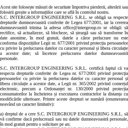
Acest site folosește măsuri de securitate împotriva pierderii, alterării sau
folosirii greșite a informațiilor care se află în controlul nostru.
S.C. INTERGROUP ENGINEERING S.R.L. se obligă sa respecte
drepturile dumneavoastră conferite de Legea 677/2001, iar la cererea
dumneavoastră trimisa la adresa office@intergroup.ro se obligă: să
rectifice, să actualizeze, să blocheze, să șteargă sau să transforme în
date anonime, în mod gratuit, datele a căror prelucrare nu este
conforma dispozițiilor Legii nr. 677/2001 privind protecția persoanelor
cu privire la prelucrarea datelor cu caracter personal și libera circulație
a acestor date; să înceteze prelucrarea datelor dumneavoastră
personale.
S.C. INTERGROUP ENGINEERING S.R.L. certifică faptul că va
respecta drepturile conferite de Legea nr. 677/2001 privind protecția
persoanelor cu privire la prelucrarea datelor cu caracter personal și
libera circulație a acestor date, a Legii nr. 365/2002 privind comerțul
electronic, precum a Ordonanței nr. 130/2000 privind protecția
consumatorilor la încheierea și executarea contractelor la distanța cu
modificările ulterioare. Printre aceste drepturi se numără (enumerarea
neavând un caracter limitativ):
a) dreptul de a cere S.C. INTERGROUP ENGINEERING S.R.L. să
vă confirme dacă prelucrează sau nu datele dumneavoastră personale,
în mod gratuit pentru o solicitare pe an;