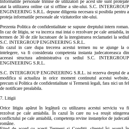
Informatiile personale trimise de utilizatori pe acest site sunt protejate
atat la utilizarea online cat si offline a site-ului. S.C. INTERGROUP
ENGINEERING S.R.L. depune diligenta necesara si posibila pentru a
proteja informatiile personale ale vizitatorilor site-ului.
Prezenta Politica de confidentialitate se supune dreptului intern roman.
In caz de litigiu, se va incerca mai intai o rezolvare pe cale amiabila, in
termen de 30 de zile lucratoare de la inregistrarea reclamatiei la sediul
S.C. INTERGROUP ENGINEERING S.R.L.
In cazul in care dupa trecerea acestui termen nu se ajunge la o
intelegere, va fi considerata competenta instanta judecatoreasca din
aceeasi structura administrativa cu sediul S.C. INTERGROUP
ENGINEERING S.R.L.
S.C. INTERGROUP ENGINEERING S.R.L. isi rezerva dreptul de a
modifica si actualiza in orice moment continutul acestui website,
precum si Politica de confidentialitate si Termenii legali, fara nici un fel
de notificare prealabila.
7. Litigii
Orice litigiu apărut în legătură cu utilizarea acestui serviciu va fi
rezolvat pe cale amiabila. În cazul în care nu s-a reușit stingerea
conflictului pe cale amiabilă, competența revine instanțelor de judecată
române.
Fiind de acord cu acești Termeni și Condiții, clientul își asumă în