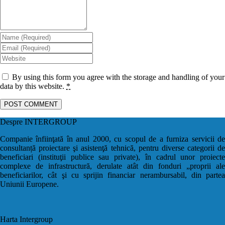
By using this form you agree with the storage and handling of your
data by this website.
*
Despre INTERGROUP
Companie înfiinţată în anul 2000, cu scopul de a furniza servicii de
consultanță proiectare şi asistenţă tehnică, pentru diverse categorii de
beneficiari (instituţii publice sau private), în cadrul unor proiecte
complexe de infrastructură, derulate atât din fonduri „proprii ale
beneficiarilor, cât şi cu sprijin financiar nerambursabil, din partea
Uniunii Europene.
Harta Intergroup