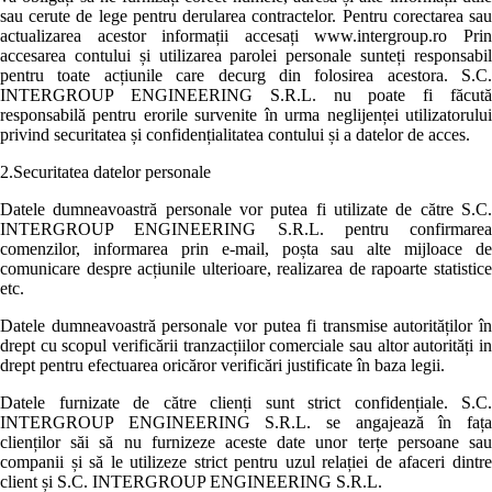
sau cerute de lege pentru derularea contractelor. Pentru corectarea sau
actualizarea acestor informații accesați www.intergroup.ro Prin
accesarea contului și utilizarea parolei personale sunteți responsabil
pentru toate acțiunile care decurg din folosirea acestora. S.C.
INTERGROUP ENGINEERING S.R.L. nu poate fi făcută
responsabilă pentru erorile survenite în urma neglijenței utilizatorului
privind securitatea și confidențialitatea contului și a datelor de acces.
2.Securitatea datelor personale
Datele dumneavoastră personale vor putea fi utilizate de către S.C.
INTERGROUP ENGINEERING S.R.L. pentru confirmarea
comenzilor, informarea prin e-mail, poșta sau alte mijloace de
comunicare despre acțiunile ulterioare, realizarea de rapoarte statistice
etc.
Datele dumneavoastră personale vor putea fi transmise autorităților în
drept cu scopul verificării tranzacțiilor comerciale sau altor autorități in
drept pentru efectuarea oricăror verificări justificate în baza legii.
Datele furnizate de către clienți sunt strict confidențiale. S.C.
INTERGROUP ENGINEERING S.R.L. se angajează în fața
clienților săi să nu furnizeze aceste date unor terțe persoane sau
companii și să le utilizeze strict pentru uzul relației de afaceri dintre
client și S.C. INTERGROUP ENGINEERING S.R.L.