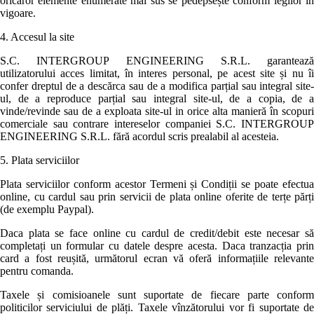
oricăror elemente enumerate mai sus se pedepsește conform legilor in
vigoare.
4. Accesul la site
S.C. INTERGROUP ENGINEERING S.R.L. garantează
utilizatorului acces limitat, în interes personal, pe acest site și nu îi
confer dreptul de a descărca sau de a modifica parțial sau integral site-
ul, de a reproduce parțial sau integral site-ul, de a copia, de a
vinde/revinde sau de a exploata site-ul in orice alta manieră în scopuri
comerciale sau contrare intereselor companiei S.C. INTERGROUP
ENGINEERING S.R.L. fără acordul scris prealabil al acesteia.
5. Plata serviciilor
Plata serviciilor conform acestor Termeni și Condiții se poate efectua
online, cu cardul sau prin servicii de plata online oferite de terțe părți
(de exemplu Paypal).
Daca plata se face online cu cardul de credit/debit este necesar să
completați un formular cu datele despre acesta. Daca tranzacția prin
card a fost reușită, următorul ecran vă oferă informațiile relevante
pentru comanda.
Taxele și comisioanele sunt suportate de fiecare parte conform
politicilor serviciului de plăți. Taxele vînzătorului vor fi suportate de