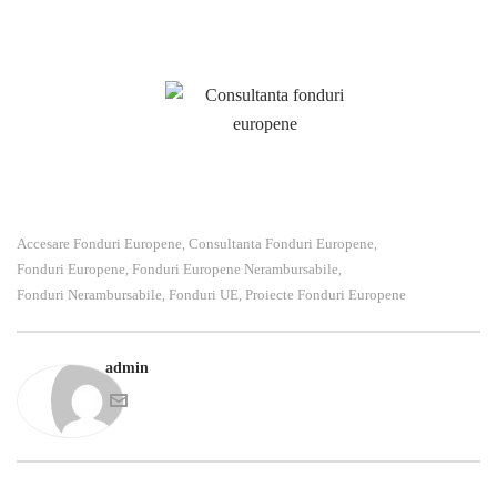
Structurale şi de Investiţii cât şi la fondurile alocate de Guvernul
României prin diverse programe.
Accesare Fonduri Europene
Consultanta Fonduri Europene
,
,
Fonduri Europene
Fonduri Europene Nerambursabile
,
,
Fonduri Nerambursabile
Fonduri UE
Proiecte Fonduri Europene
,
,
admin