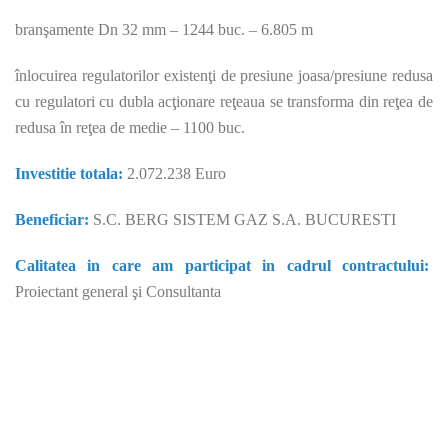
branşamente Dn 32 mm – 1244 buc. – 6.805 m
înlocuirea regulatorilor existenţi de presiune joasa/presiune redusa
cu regulatori cu dubla acţionare reţeaua se transforma din reţea de
redusa în reţea de medie – 1100 buc.
Investitie totala:
2.072.238 Euro
Beneficiar:
S.C. BERG SISTEM GAZ S.A. BUCURESTI
Calitatea in care am participat in cadrul contractului:
Proiectant general şi Consultanta
Consultanta fonduri europene. Companie înfiinţată în anul 2000,
cu scopul de a furniza servicii de consultanta fonduri europene,
proiectare şi asistenţă tehnică, pentru diverse categorii de
beneficiari (instituţii publice sau private), în cadrul unor proiecte
complexe de infrastructură, derulate atât din fonduri proprii ale