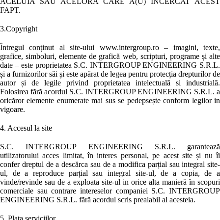
ACELUIA SAU ACELORA CARE A(U) INCERCAT ACEST
FAPT.
3.Copyright
Întregul conținut al site-ului www.intergroup.ro – imagini, texte,
grafice, simboluri, elemente de grafică web, scripturi, programe și alte
date – este proprietatea S.C. INTERGROUP ENGINEERING S.R.L.
și a furnizorilor săi și este apărat de legea pentru protecția drepturilor de
autor și de legile privind proprietatea intelectuală si industrială.
Folosirea fără acordul S.C. INTERGROUP ENGINEERING S.R.L. a
oricăror elemente enumerate mai sus se pedepsește conform legilor in
vigoare.
4. Accesul la site
S.C. INTERGROUP ENGINEERING S.R.L. garantează
utilizatorului acces limitat, în interes personal, pe acest site și nu îi
confer dreptul de a descărca sau de a modifica parțial sau integral site-
ul, de a reproduce parțial sau integral site-ul, de a copia, de a
vinde/revinde sau de a exploata site-ul in orice alta manieră în scopuri
comerciale sau contrare intereselor companiei S.C. INTERGROUP
ENGINEERING S.R.L. fără acordul scris prealabil al acesteia.
5. Plata serviciilor