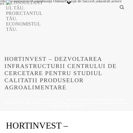
e
Despre noi
Servicii
Consultanță Online
Povești de Succes
Cadastru
Cariere
act
HORTINVEST – DEZVOLTAREA
INFRASTRUCTURII CENTRULUI DE
CERCETARE PENTRU STUDIUL
CALITATII PRODUSELOR
AGROALIMENTARE
HOME
/
IMPACT
/ HORTINVEST – DEZVOLTAREA INFRASTRUCTURII
CENTRULUI DE CERCETARE PENTRU STUDIUL CALITATII PRODUSELOR
AGROALIMENTARE
HORTINVEST –