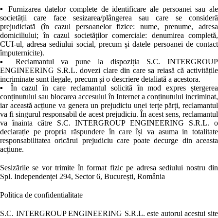
▪ Furnizarea datelor complete de identificare ale persoanei sau ale
societății care face sesizarea/plângerea sau care se consideră
prejudiciată (în cazul persoanelor fizice: nume, prenume, adresa
domiciliului; în cazul societăților comerciale: denumirea completă,
CUI-ul, adresa sediului social, precum și datele persoanei de contact
împuternicite).
▪ Reclamantul va pune la dispoziția S.C. INTERGROUP
ENGINEERING S.R.L. dovezi clare din care sa reiasă că activitățile
incriminate sunt ilegale, precum și o descriere detaliată a acestora.
▪ În cazul în care reclamantul solicită în mod expres ștergerea
conținutului sau blocarea accesului în Internet a conținutului incriminat,
iar această acțiune va genera un prejudiciu unei terțe părți, reclamantul
va fi singurul responsabil de acest prejudiciu. În acest sens, reclamantul
va înainta către S.C. INTERGROUP ENGINEERING S.R.L. o
declarație pe propria răspundere în care își va asuma in totalitate
responsabilitatea oricărui prejudiciu care poate decurge din aceasta
acțiune.
Sesizările se vor trimite în format fizic pe adresa sediului nostru din
Spl. Independenței 294, Sector 6, București, România
Politica de confidentialitate
S.C. INTERGROUP ENGINEERING S.R.L. este autorul acestui site