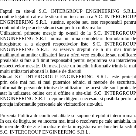
Faptul ca site-ul S.C. INTERGROUP ENGINEERING S.R.L.
contine legaturi catre alte site-uri nu inseamna ca S.C. INTERGROUP
ENGINEERING S.R.L. sustine, aproba sau este responsabil pentru
continutul de pe acele site-uri sau pentru utilizarea lor.
Utilizatorul primeste mesaje tip e-mail de la S.C. INTERGROUP
ENGINEERING S.R.L. numai in urma completarii formularului de
inregistrare si a alegerii respectivelor liste. S.C. INTERGROUP
ENGINEERING S.R.L. isi rezerva dreptul de a nu mai trimite
mailinguri anumitor utilizatori fara a oferi vreo explicatie sau notificare
prealabila si fara a fi tinut responsabil pentru neprimirea sau intarzierea
respectivelor mesaje. Un mesaj este un buletin informativ trimis la mai
multi utilizatori abonati la listele de discutii.
Site-ul S.C. INTERGROUP ENGINEERING S.R.L. este protejat
prin cele mai noi si mai puternice tehnici si metode de securitate.
Informatiile personale trimise de utilizatori pe acest site sunt protejate
atat la utilizarea online cat si offline a site-ului. S.C. INTERGROUP
ENGINEERING S.R.L. depune diligenta necesara si posibila pentru a
proteja informatiile personale ale vizitatorilor site-ului.
Prezenta Politica de confidentialitate se supune dreptului intern roman.
In caz de litigiu, se va incerca mai intai o rezolvare pe cale amiabila, in
termen de 30 de zile lucratoare de la inregistrarea reclamatiei la sediul
S.C. INTERGROUP ENGINEERING S.R.L.