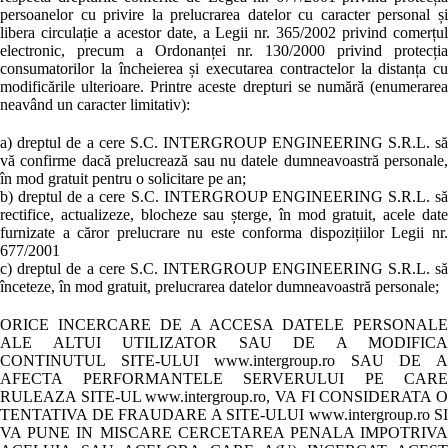
persoanelor cu privire la prelucrarea datelor cu caracter personal și
libera circulație a acestor date, a Legii nr. 365/2002 privind comerțul
electronic, precum a Ordonanței nr. 130/2000 privind protecția
consumatorilor la încheierea și executarea contractelor la distanța cu
modificările ulterioare. Printre aceste drepturi se numără (enumerarea
neavând un caracter limitativ):
a) dreptul de a cere S.C. INTERGROUP ENGINEERING S.R.L. să
vă confirme dacă prelucrează sau nu datele dumneavoastră personale,
în mod gratuit pentru o solicitare pe an;
b) dreptul de a cere S.C. INTERGROUP ENGINEERING S.R.L. să
rectifice, actualizeze, blocheze sau șterge, în mod gratuit, acele date
furnizate a căror prelucrare nu este conforma dispozițiilor Legii nr.
677/2001
c) dreptul de a cere S.C. INTERGROUP ENGINEERING S.R.L. să
înceteze, în mod gratuit, prelucrarea datelor dumneavoastră personale;
ORICE INCERCARE DE A ACCESA DATELE PERSONALE
ALE ALTUI UTILIZATOR SAU DE A MODIFICA
CONTINUTUL SITE-ULUI www.intergroup.ro SAU DE A
AFECTA PERFORMANTELE SERVERULUI PE CARE
RULEAZA SITE-UL www.intergroup.ro, VA FI CONSIDERATA O
TENTATIVA DE FRAUDARE A SITE-ULUI www.intergroup.ro SI
VA PUNE IN MISCARE CERCETAREA PENALA IMPOTRIVA