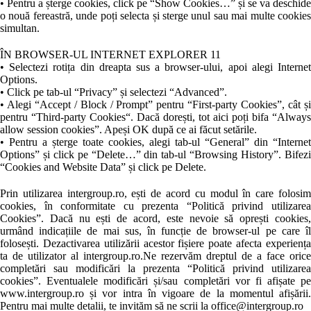
• Pentru a șterge cookies, click pe “Show Cookies…” și se va deschide
o nouă fereastră, unde poți selecta și sterge unul sau mai multe cookies
simultan.
ÎN BROWSER-UL INTERNET EXPLORER 11
• Selectezi rotița din dreapta sus a browser-ului, apoi alegi Internet
Options.
• Click pe tab-ul “Privacy” și selectezi “Advanced”.
• Alegi “Accept / Block / Prompt” pentru “First-party Cookies”, cât și
pentru “Third-party Cookies“. Dacă dorești, tot aici poți bifa “Always
allow session cookies”. Apeși OK după ce ai făcut setările.
• Pentru a șterge toate cookies, alegi tab-ul “General” din “Internet
Options” și click pe “Delete…” din tab-ul “Browsing History”. Bifezi
“Cookies and Website Data” și click pe Delete.
Prin utilizarea intergroup.ro, ești de acord cu modul în care folosim
cookies, în conformitate cu prezenta “Politică privind utilizarea
Cookies”. Dacă nu ești de acord, este nevoie să oprești cookies,
urmând indicațiile de mai sus, în funcție de browser-ul pe care îl
folosești. Dezactivarea utilizării acestor fișiere poate afecta experiența
ta de utilizator al intergroup.ro.Ne rezervăm dreptul de a face orice
completări sau modificări la prezenta “Politică privind utilizarea
cookies”. Eventualele modificări și/sau completări vor fi afișate pe
www.intergroup.ro și vor intra în vigoare de la momentul afișării.
Pentru mai multe detalii, te invităm să ne scrii la office@intergroup.ro