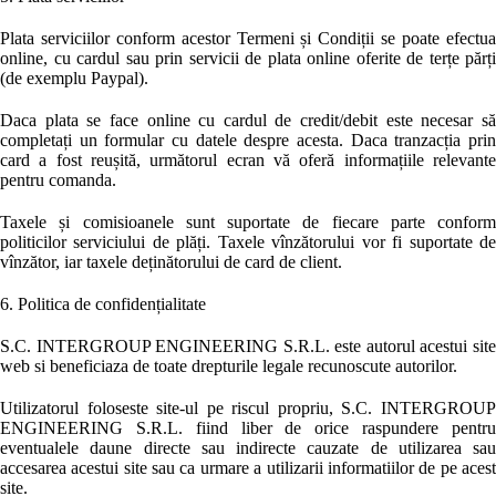
Plata serviciilor conform acestor Termeni și Condiții se poate efectua
online, cu cardul sau prin servicii de plata online oferite de terțe părți
(de exemplu Paypal).
Daca plata se face online cu cardul de credit/debit este necesar să
completați un formular cu datele despre acesta. Daca tranzacția prin
card a fost reușită, următorul ecran vă oferă informațiile relevante
pentru comanda.
Taxele și comisioanele sunt suportate de fiecare parte conform
politicilor serviciului de plăți. Taxele vînzătorului vor fi suportate de
vînzător, iar taxele deținătorului de card de client.
6. Politica de confidențialitate
S.C. INTERGROUP ENGINEERING S.R.L. este autorul acestui site
web si beneficiaza de toate drepturile legale recunoscute autorilor.
Utilizatorul foloseste site-ul pe riscul propriu, S.C. INTERGROUP
ENGINEERING S.R.L. fiind liber de orice raspundere pentru
eventualele daune directe sau indirecte cauzate de utilizarea sau
accesarea acestui site sau ca urmare a utilizarii informatiilor de pe acest
site.