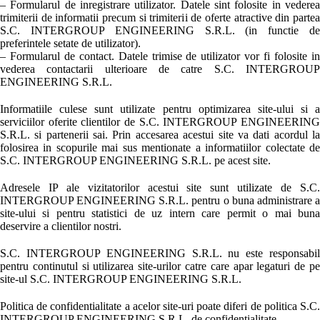
– Formularul de inregistrare utilizator. Datele sint folosite in vederea
trimiterii de informatii precum si trimiterii de oferte atractive din partea
S.C. INTERGROUP ENGINEERING S.R.L. (in functie de
preferintele setate de utilizator).
– Formularul de contact. Datele trimise de utilizator vor fi folosite in
vederea contactarii ulterioare de catre S.C. INTERGROUP
ENGINEERING S.R.L.
Informatiile culese sunt utilizate pentru optimizarea site-ului si a
serviciilor oferite clientilor de S.C. INTERGROUP ENGINEERING
S.R.L. si partenerii sai. Prin accesarea acestui site va dati acordul la
folosirea in scopurile mai sus mentionate a informatiilor colectate de
S.C. INTERGROUP ENGINEERING S.R.L. pe acest site.
Adresele IP ale vizitatorilor acestui site sunt utilizate de S.C.
INTERGROUP ENGINEERING S.R.L. pentru o buna administrare a
site-ului si pentru statistici de uz intern care permit o mai buna
deservire a clientilor nostri.
S.C. INTERGROUP ENGINEERING S.R.L. nu este responsabil
pentru continutul si utilizarea site-urilor catre care apar legaturi de pe
site-ul S.C. INTERGROUP ENGINEERING S.R.L.
Politica de confidentialitate a acelor site-uri poate diferi de politica S.C.
INTERGROUP ENGINEERING S.R.L. de confidentialitate.