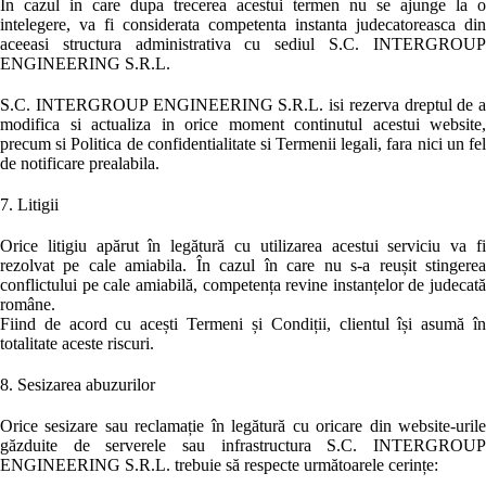
In cazul in care dupa trecerea acestui termen nu se ajunge la o
intelegere, va fi considerata competenta instanta judecatoreasca din
aceeasi structura administrativa cu sediul S.C. INTERGROUP
ENGINEERING S.R.L.
S.C. INTERGROUP ENGINEERING S.R.L. isi rezerva dreptul de a
modifica si actualiza in orice moment continutul acestui website,
precum si Politica de confidentialitate si Termenii legali, fara nici un fel
de notificare prealabila.
7. Litigii
Orice litigiu apărut în legătură cu utilizarea acestui serviciu va fi
rezolvat pe cale amiabila. În cazul în care nu s-a reușit stingerea
conflictului pe cale amiabilă, competența revine instanțelor de judecată
române.
Fiind de acord cu acești Termeni și Condiții, clientul își asumă în
totalitate aceste riscuri.
8. Sesizarea abuzurilor
Orice sesizare sau reclamație în legătură cu oricare din website-urile
găzduite de serverele sau infrastructura S.C. INTERGROUP
ENGINEERING S.R.L. trebuie să respecte următoarele cerințe: