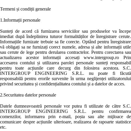
Termeni și condiții generale
1.Informații personale
Sunteți de acord că furnizarea serviciilor sau produselor va începe
imediat după îndeplinirea tuturor formalităților de înregistrare cerute.
Informațiile furnizate trebuie sa fie corecte. Optând pentru înregistrare
vă obligați sa ne furnizați corect numele, adresa și alte informații utile
sau cerute de lege pentru derularea contractelor. Pentru corectarea sau
actualizarea acestor informații accesați www.intergroup.ro Prin
accesarea contului și utilizarea parolei personale sunteți responsabil
pentru toate acțiunile care decurg din folosirea acestora. S.C.
INTERGROUP ENGINEERING S.R.L. nu poate fi făcută
responsabilă pentru erorile survenite în urma neglijenței utilizatorului
privind securitatea și confidențialitatea contului și a datelor de acces.
2.Securitatea datelor personale
Datele dumneavoastră personale vor putea fi utilizate de către S.C.
INTERGROUP ENGINEERING S.R.L. pentru confirmarea
comenzilor, informarea prin e-mail, poșta sau alte mijloace de
comunicare despre acțiunile ulterioare, realizarea de rapoarte statistice
etc.