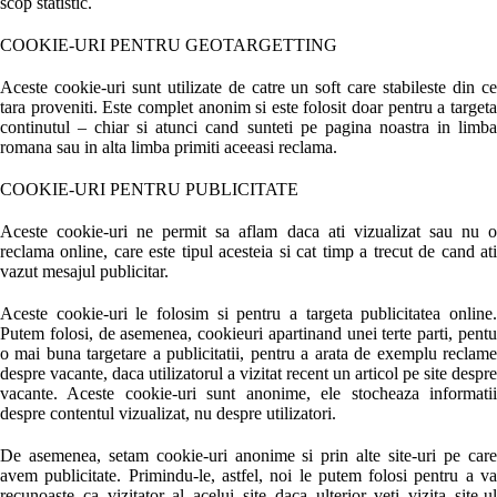
scop statistic.
COOKIE-URI PENTRU GEOTARGETTING
Aceste cookie-uri sunt utilizate de catre un soft care stabileste din ce
tara proveniti. Este complet anonim si este folosit doar pentru a targeta
continutul – chiar si atunci cand sunteti pe pagina noastra in limba
romana sau in alta limba primiti aceeasi reclama.
COOKIE-URI PENTRU PUBLICITATE
Aceste cookie-uri ne permit sa aflam daca ati vizualizat sau nu o
reclama online, care este tipul acesteia si cat timp a trecut de cand ati
vazut mesajul publicitar.
Aceste cookie-uri le folosim si pentru a targeta publicitatea online.
Putem folosi, de asemenea, cookieuri apartinand unei terte parti, pentu
o mai buna targetare a publicitatii, pentru a arata de exemplu reclame
despre vacante, daca utilizatorul a vizitat recent un articol pe site despre
vacante. Aceste cookie-uri sunt anonime, ele stocheaza informatii
despre contentul vizualizat, nu despre utilizatori.
De asemenea, setam cookie-uri anonime si prin alte site-uri pe care
avem publicitate. Primindu-le, astfel, noi le putem folosi pentru a va
recunoaste ca vizitator al acelui site daca ulterior veti vizita site-ul