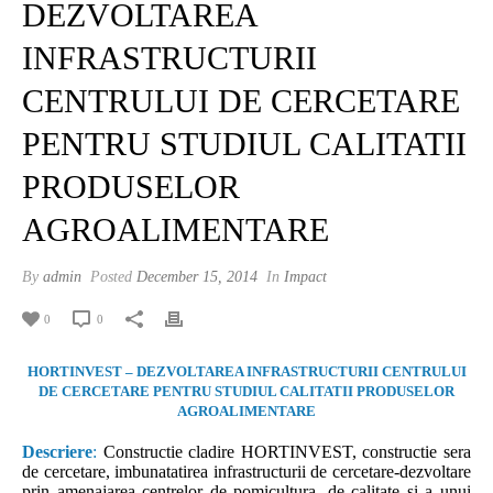
DEZVOLTAREA
INFRASTRUCTURII
CENTRULUI DE CERCETARE
PENTRU STUDIUL CALITATII
PRODUSELOR
AGROALIMENTARE
By
admin
Posted
December 15, 2014
In
Impact
0
0
HORTINVEST – DEZVOLTAREA INFRASTRUCTURII CENTRULUI
DE CERCETARE PENTRU STUDIUL CALITATII PRODUSELOR
AGROALIMENTARE
Descriere
:
Constructie cladire HORTINVEST, constructie sera
de cercetare, imbunatatirea infrastructurii de cercetare-dezvoltare
prin amenajarea centrelor de pomicultura, de calitate si a unui