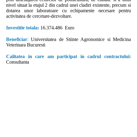
nivel situat la etajul 2 din cadrul unei cladiri existente, precum si
dotarea unor laboratoare cu echipamente necesare pentru
activitatea de cercetare-dezvoltare.
Investitie totala:
16.374.486 Euro
Beneficiar
:
Universitatea de Stiinte Agronomice si Medicina
Veterinara Bucuresti
Calitatea in care am participat in cadrul contractului:
Consultanta
Consultanta fonduri europene. Companie înfiinţată în anul 2000,
cu scopul de a furniza servicii de consultanta fonduri europene,
proiectare şi asistenţă tehnică, pentru diverse categorii de
beneficiari (instituţii publice sau private), în cadrul unor proiecte
complexe de infrastructură, derulate atât din fonduri proprii ale
beneficiarilor, cât şi cu sprijin financiar nerambursabil, din partea
Uniunii Europene.Experienţa societăţii s-a îmbogăţit permanent,
pe parcursul celor 14 ani de activitate, INTERGROUP
ENGINEERING S.R.L. oferind, în prezent, consultanta fonduri
europene la cele mai înalte standarde de profesionalism. Suntem
partenerul ideal dacă v-aţi propus accesarea de fonduri
nerambursabile pentru proiectul dumneavostră. Indiferent de