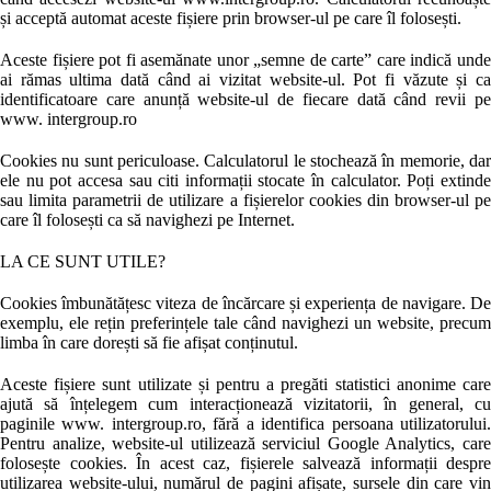
și acceptă automat aceste fișiere prin browser-ul pe care îl folosești.
Aceste fișiere pot fi asemănate unor „semne de carte” care indică unde
ai rămas ultima dată când ai vizitat website-ul. Pot fi văzute și ca
identificatoare care anunță website-ul de fiecare dată când revii pe
www. intergroup.ro
Cookies nu sunt periculoase. Calculatorul le stochează în memorie, dar
ele nu pot accesa sau citi informații stocate în calculator. Poți extinde
sau limita parametrii de utilizare a fișierelor cookies din browser-ul pe
care îl folosești ca să navighezi pe Internet.
LA CE SUNT UTILE?
Cookies îmbunătățesc viteza de încărcare și experiența de navigare. De
exemplu, ele rețin preferințele tale când navighezi un website, precum
limba în care dorești să fie afișat conținutul.
Aceste fișiere sunt utilizate și pentru a pregăti statistici anonime care
ajută să înțelegem cum interacționează vizitatorii, în general, cu
paginile www. intergroup.ro, fără a identifica persoana utilizatorului.
Pentru analize, website-ul utilizează serviciul Google Analytics, care
folosește cookies. În acest caz, fișierele salvează informații despre
utilizarea website-ului, numărul de pagini afișate, sursele din care vin