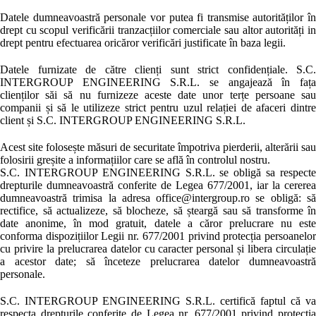
Datele dumneavoastră personale vor putea fi transmise autorităților în
drept cu scopul verificării tranzacțiilor comerciale sau altor autorități in
drept pentru efectuarea oricăror verificări justificate în baza legii.
Datele furnizate de către clienți sunt strict confidențiale. S.C.
INTERGROUP ENGINEERING S.R.L. se angajează în fața
clienților săi să nu furnizeze aceste date unor terțe persoane sau
companii și să le utilizeze strict pentru uzul relației de afaceri dintre
client și S.C. INTERGROUP ENGINEERING S.R.L.
Acest site folosește măsuri de securitate împotriva pierderii, alterării sau
folosirii greșite a informațiilor care se află în controlul nostru.
S.C. INTERGROUP ENGINEERING S.R.L. se obligă sa respecte
drepturile dumneavoastră conferite de Legea 677/2001, iar la cererea
dumneavoastră trimisa la adresa office@intergroup.ro se obligă: să
rectifice, să actualizeze, să blocheze, să șteargă sau să transforme în
date anonime, în mod gratuit, datele a căror prelucrare nu este
conforma dispozițiilor Legii nr. 677/2001 privind protecția persoanelor
cu privire la prelucrarea datelor cu caracter personal și libera circulație
a acestor date; să înceteze prelucrarea datelor dumneavoastră
personale.
S.C. INTERGROUP ENGINEERING S.R.L. certifică faptul că va
respecta drepturile conferite de Legea nr. 677/2001 privind protecția