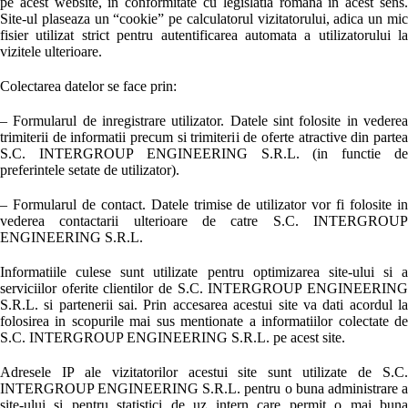
pe acest website, in conformitate cu legislatia romana in acest sens.
Site-ul plaseaza un “cookie” pe calculatorul vizitatorului, adica un mic
fisier utilizat strict pentru autentificarea automata a utilizatorului la
vizitele ulterioare.
Colectarea datelor se face prin:
– Formularul de inregistrare utilizator. Datele sint folosite in vederea
trimiterii de informatii precum si trimiterii de oferte atractive din partea
S.C. INTERGROUP ENGINEERING S.R.L. (in functie de
preferintele setate de utilizator).
– Formularul de contact. Datele trimise de utilizator vor fi folosite in
vederea contactarii ulterioare de catre S.C. INTERGROUP
ENGINEERING S.R.L.
Informatiile culese sunt utilizate pentru optimizarea site-ului si a
serviciilor oferite clientilor de S.C. INTERGROUP ENGINEERING
S.R.L. si partenerii sai. Prin accesarea acestui site va dati acordul la
folosirea in scopurile mai sus mentionate a informatiilor colectate de
S.C. INTERGROUP ENGINEERING S.R.L. pe acest site.
Adresele IP ale vizitatorilor acestui site sunt utilizate de S.C.
INTERGROUP ENGINEERING S.R.L. pentru o buna administrare a
site-ului si pentru statistici de uz intern care permit o mai buna