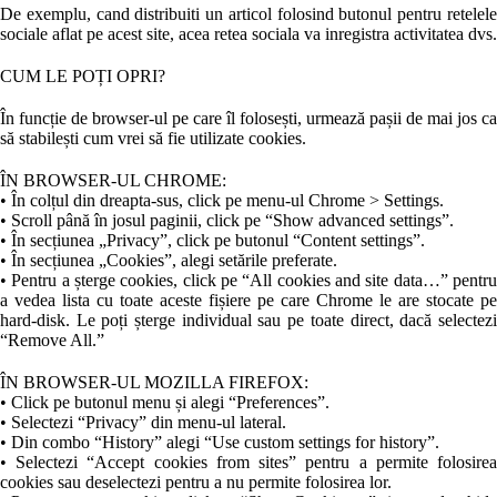
De exemplu, cand distribuiti un articol folosind butonul pentru retelele
sociale aflat pe acest site, acea retea sociala va inregistra activitatea dvs.
CUM LE POȚI OPRI?
În funcție de browser-ul pe care îl folosești, urmează pașii de mai jos ca
să stabilești cum vrei să fie utilizate cookies.
ÎN BROWSER-UL CHROME:
• În colțul din dreapta-sus, click pe menu-ul Chrome > Settings.
• Scroll până în josul paginii, click pe “Show advanced settings”.
• În secțiunea „Privacy”, click pe butonul “Content settings”.
• În secțiunea „Cookies”, alegi setările preferate.
• Pentru a șterge cookies, click pe “All cookies and site data…” pentru
a vedea lista cu toate aceste fișiere pe care Chrome le are stocate pe
hard-disk. Le poți șterge individual sau pe toate direct, dacă selectezi
“Remove All.”
ÎN BROWSER-UL MOZILLA FIREFOX:
• Click pe butonul menu și alegi “Preferences”.
• Selectezi “Privacy” din menu-ul lateral.
• Din combo “History” alegi “Use custom settings for history”.
• Selectezi “Accept cookies from sites” pentru a permite folosirea
cookies sau deselectezi pentru a nu permite folosirea lor.