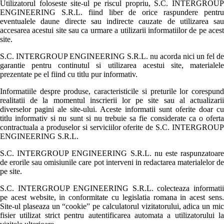
Utilizatorul foloseste site-ul pe riscul propriu, S.C. INTERGROUP
ENGINEERING S.R.L. fiind liber de orice raspundere pentru
eventualele daune directe sau indirecte cauzate de utilizarea sau
accesarea acestui site sau ca urmare a utilizarii informatiilor de pe acest
site.
S.C. INTERGROUP ENGINEERING S.R.L. nu acorda nici un fel de
garantie pentru continutul si utilizarea acestui site, materialele
prezentate pe el fiind cu titlu pur informativ.
Informatiile despre produse, caracteristicile si preturile lor corespund
realitatii de la momentul inscrierii lor pe site sau al actualizarii
diverselor pagini ale site-ului. Aceste informatii sunt oferite doar cu
titlu informativ si nu sunt si nu trebuie sa fie considerate ca o oferta
contractuala a produselor si serviciilor oferite de S.C. INTERGROUP
ENGINEERING S.R.L.
S.C. INTERGROUP ENGINEERING S.R.L. nu este raspunzatoare
de erorile sau omisiunile care pot interveni in redactarea materialelor de
pe site.
S.C. INTERGROUP ENGINEERING S.R.L. colecteaza informatii
pe acest website, in conformitate cu legislatia romana in acest sens.
Site-ul plaseaza un “cookie” pe calculatorul vizitatorului, adica un mic
fisier utilizat strict pentru autentificarea automata a utilizatorului la