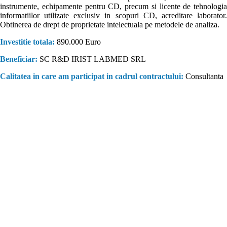
instrumente, echipamente pentru CD, precum si licente de tehnologia
informatiilor utilizate exclusiv in scopuri CD, acreditare laborator.
Obtinerea de drept de proprietate intelectuala pe metodele de analiza.
Investitie totala:
890.000 Euro
Beneficiar:
SC R&D IRIST LABMED SRL
Calitatea in care am participat in cadrul contractului:
Consultanta
Consultanta fonduri europene. Companie înfiinţată în anul 2000, cu
scopul de a furniza servicii de consultanta fonduri europene, proiectare
şi asistenţă tehnică, pentru diverse categorii de beneficiari (instituţii
publice sau private), în cadrul unor proiecte complexe de infrastructură,
derulate atât din fonduri proprii ale beneficiarilor, cât şi cu sprijin
financiar nerambursabil, din partea Uniunii Europene.Experienţa
societăţii s-a îmbogăţit permanent, pe parcursul celor 14 ani de
activitate, INTERGROUP ENGINEERING S.R.L. oferind, în
prezent, consultanta fonduri europene la cele mai înalte standarde de
profesionalism. Suntem partenerul ideal dacă v-aţi propus accesarea de
fonduri nerambursabile pentru proiectul dumneavostră. Indiferent de
tipul de proiect, elaborăm pentru dumneavoastră întreaga documentaţie
necesară pentru solicitarea finanţării și vă ajutăm să obţineţi fonduri sau
să participaţi la proiecte cu componentă nerambursabilă. Fondurile
europene nerambursabile sunt deosebit de birocratice și netransparente.