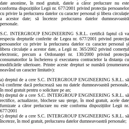
date anonime, în mod gratuit, datele a căror prelucrare nu este
conforma dispozițiilor Legii nr. 677/2001 privind protecția persoanelor
cu privire la prelucrarea datelor cu caracter personal și libera circulație
a acestor date; să înceteze prelucrarea datelor dumneavoastră
personale.
S.C. INTERGROUP ENGINEERING S.R.L. certifică faptul că va
respecta drepturile conferite de Legea nr. 677/2001 privind protecția
persoanelor cu privire la prelucrarea datelor cu caracter personal și
libera circulație a acestor date, a Legii nr. 365/2002 privind comerțul
electronic, precum a Ordonanței nr. 130/2000 privind protecția
consumatorilor la încheierea și executarea contractelor la distanța cu
modificările ulterioare. Printre aceste drepturi se numără (enumerarea
neavând un caracter limitativ):
a) dreptul de a cere S.C. INTERGROUP ENGINEERING S.R.L. să
vă confirme dacă prelucrează sau nu datele dumneavoastră personale,
în mod gratuit pentru o solicitare pe an;
b) dreptul de a cere S.C. INTERGROUP ENGINEERING S.R.L. să
rectifice, actualizeze, blocheze sau șterge, în mod gratuit, acele date
furnizate a căror prelucrare nu este conforma dispozițiilor Legii nr.
677/2001
c) dreptul de a cere S.C. INTERGROUP ENGINEERING S.R.L. să
înceteze, în mod gratuit, prelucrarea datelor dumneavoastră personale;