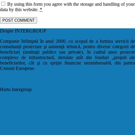
By using this form you agree with the storage and handling of your
data by this website.
*
Despre INTERGROUP
Companie înfiinţată în anul 2000, cu scopul de a furniza servicii de
consultanță proiectare şi asistenţă tehnică, pentru diverse categorii de
beneficiari (instituţii publice sau private), în cadrul unor proiecte
complexe de infrastructură, derulate atât din fonduri „proprii ale
beneficiarilor, cât şi cu sprijin financiar nerambursabil, din partea
Uniunii Europene.
Harta Intergroup