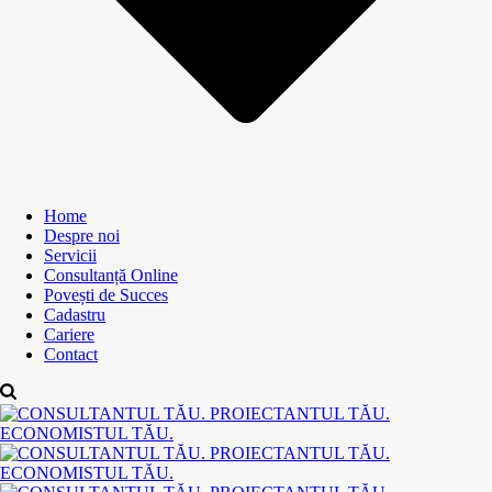
Home
Despre noi
Servicii
Consultanță Online
Povești de Succes
Cadastru
Cariere
Contact