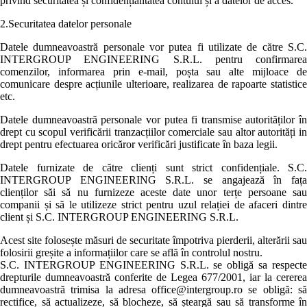
privind securitatea și confidențialitatea contului și a datelor de acces.
2.Securitatea datelor personale
Datele dumneavoastră personale vor putea fi utilizate de către S.C.
INTERGROUP ENGINEERING S.R.L. pentru confirmarea
comenzilor, informarea prin e-mail, poșta sau alte mijloace de
comunicare despre acțiunile ulterioare, realizarea de rapoarte statistice
etc.
Datele dumneavoastră personale vor putea fi transmise autorităților în
drept cu scopul verificării tranzacțiilor comerciale sau altor autorități in
drept pentru efectuarea oricăror verificări justificate în baza legii.
Datele furnizate de către clienți sunt strict confidențiale. S.C.
INTERGROUP ENGINEERING S.R.L. se angajează în fața
clienților săi să nu furnizeze aceste date unor terțe persoane sau
companii și să le utilizeze strict pentru uzul relației de afaceri dintre
client și S.C. INTERGROUP ENGINEERING S.R.L.
Acest site folosește măsuri de securitate împotriva pierderii, alterării sau
folosirii greșite a informațiilor care se află în controlul nostru.
S.C. INTERGROUP ENGINEERING S.R.L. se obligă sa respecte
drepturile dumneavoastră conferite de Legea 677/2001, iar la cererea
dumneavoastră trimisa la adresa office@intergroup.ro se obligă: să
rectifice, să actualizeze, să blocheze, să șteargă sau să transforme în