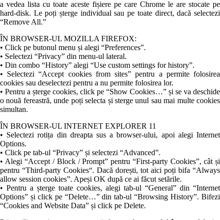
a vedea lista cu toate aceste fișiere pe care Chrome le are stocate pe
hard-disk. Le poți șterge individual sau pe toate direct, dacă selectezi
“Remove All.”
ÎN BROWSER-UL MOZILLA FIREFOX:
• Click pe butonul menu și alegi “Preferences”.
• Selectezi “Privacy” din menu-ul lateral.
• Din combo “History” alegi “Use custom settings for history”.
• Selectezi “Accept cookies from sites” pentru a permite folosirea
cookies sau deselectezi pentru a nu permite folosirea lor.
• Pentru a șterge cookies, click pe “Show Cookies…” și se va deschide
o nouă fereastră, unde poți selecta și sterge unul sau mai multe cookies
simultan.
ÎN BROWSER-UL INTERNET EXPLORER 11
• Selectezi rotița din dreapta sus a browser-ului, apoi alegi Internet
Options.
• Click pe tab-ul “Privacy” și selectezi “Advanced”.
• Alegi “Accept / Block / Prompt” pentru “First-party Cookies”, cât și
pentru “Third-party Cookies“. Dacă dorești, tot aici poți bifa “Always
allow session cookies”. Apeși OK după ce ai făcut setările.
• Pentru a șterge toate cookies, alegi tab-ul “General” din “Internet
Options” și click pe “Delete…” din tab-ul “Browsing History”. Bifezi
“Cookies and Website Data” și click pe Delete.