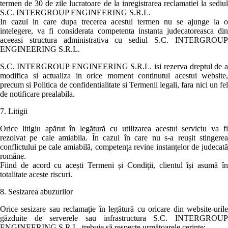
termen de 30 de zile lucratoare de la inregistrarea reclamatiei la sediul
S.C. INTERGROUP ENGINEERING S.R.L.
In cazul in care dupa trecerea acestui termen nu se ajunge la o
intelegere, va fi considerata competenta instanta judecatoreasca din
aceeasi structura administrativa cu sediul S.C. INTERGROUP
ENGINEERING S.R.L.
S.C. INTERGROUP ENGINEERING S.R.L. isi rezerva dreptul de a
modifica si actualiza in orice moment continutul acestui website,
precum si Politica de confidentialitate si Termenii legali, fara nici un fel
de notificare prealabila.
7. Litigii
Orice litigiu apărut în legătură cu utilizarea acestui serviciu va fi
rezolvat pe cale amiabila. În cazul în care nu s-a reușit stingerea
conflictului pe cale amiabilă, competența revine instanțelor de judecată
române.
Fiind de acord cu acești Termeni și Condiții, clientul își asumă în
totalitate aceste riscuri.
8. Sesizarea abuzurilor
Orice sesizare sau reclamație în legătură cu oricare din website-urile
găzduite de serverele sau infrastructura S.C. INTERGROUP
ENGINEERING S.R.L. trebuie să respecte următoarele cerințe: