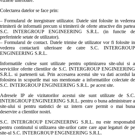
vizitele ulterioare.
Colectarea datelor se face prin:
– Formularul de inregistrare utilizator. Datele sint folosite in vederea
trimiterii de informatii precum si trimiterii de oferte atractive din partea
S.C. INTERGROUP ENGINEERING S.R.L. (in functie de
preferintele setate de utilizator).
– Formularul de contact. Datele trimise de utilizator vor fi folosite in
vederea contactarii ulterioare de catre S.C. INTERGROUP
ENGINEERING S.R.L.
Informatiile culese sunt utilizate pentru optimizarea site-ului si a
serviciilor oferite clientilor de S.C. INTERGROUP ENGINEERING
S.R.L. si partenerii sai. Prin accesarea acestui site va dati acordul la
folosirea in scopurile mai sus mentionate a informatiilor colectate de
S.C. INTERGROUP ENGINEERING S.R.L. pe acest site.
Adresele IP ale vizitatorilor acestui site sunt utilizate de S.C.
INTERGROUP ENGINEERING S.R.L. pentru o buna administrare a
site-ului si pentru statistici de uz intern care permit o mai buna
deservire a clientilor nostri.
S.C. INTERGROUP ENGINEERING S.R.L. nu este responsabil
pentru continutul si utilizarea site-urilor catre care apar legaturi de pe
site-ul S.C. INTERGROUP ENGINEERING S.R.L.