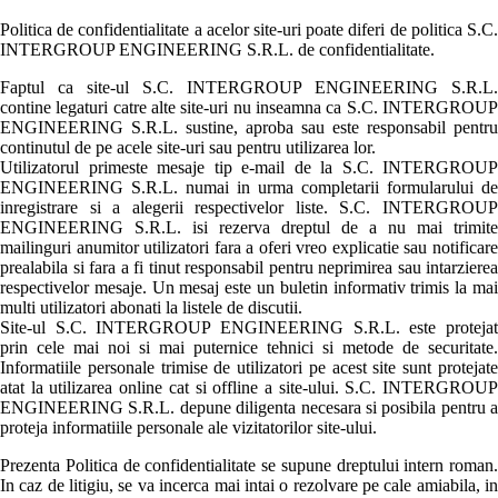
Politica de confidentialitate a acelor site-uri poate diferi de politica S.C.
INTERGROUP ENGINEERING S.R.L. de confidentialitate.
Faptul ca site-ul S.C. INTERGROUP ENGINEERING S.R.L.
contine legaturi catre alte site-uri nu inseamna ca S.C. INTERGROUP
ENGINEERING S.R.L. sustine, aproba sau este responsabil pentru
continutul de pe acele site-uri sau pentru utilizarea lor.
Utilizatorul primeste mesaje tip e-mail de la S.C. INTERGROUP
ENGINEERING S.R.L. numai in urma completarii formularului de
inregistrare si a alegerii respectivelor liste. S.C. INTERGROUP
ENGINEERING S.R.L. isi rezerva dreptul de a nu mai trimite
mailinguri anumitor utilizatori fara a oferi vreo explicatie sau notificare
prealabila si fara a fi tinut responsabil pentru neprimirea sau intarzierea
respectivelor mesaje. Un mesaj este un buletin informativ trimis la mai
multi utilizatori abonati la listele de discutii.
Site-ul S.C. INTERGROUP ENGINEERING S.R.L. este protejat
prin cele mai noi si mai puternice tehnici si metode de securitate.
Informatiile personale trimise de utilizatori pe acest site sunt protejate
atat la utilizarea online cat si offline a site-ului. S.C. INTERGROUP
ENGINEERING S.R.L. depune diligenta necesara si posibila pentru a
proteja informatiile personale ale vizitatorilor site-ului.
Prezenta Politica de confidentialitate se supune dreptului intern roman.
In caz de litigiu, se va incerca mai intai o rezolvare pe cale amiabila, in