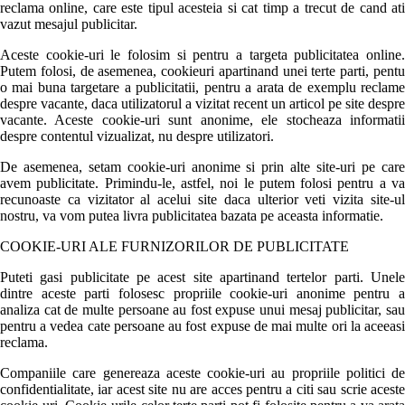
reclama online, care este tipul acesteia si cat timp a trecut de cand ati
vazut mesajul publicitar.
Aceste cookie-uri le folosim si pentru a targeta publicitatea online.
Putem folosi, de asemenea, cookieuri apartinand unei terte parti, pentu
o mai buna targetare a publicitatii, pentru a arata de exemplu reclame
despre vacante, daca utilizatorul a vizitat recent un articol pe site despre
vacante. Aceste cookie-uri sunt anonime, ele stocheaza informatii
despre contentul vizualizat, nu despre utilizatori.
De asemenea, setam cookie-uri anonime si prin alte site-uri pe care
avem publicitate. Primindu-le, astfel, noi le putem folosi pentru a va
recunoaste ca vizitator al acelui site daca ulterior veti vizita site-ul
nostru, va vom putea livra publicitatea bazata pe aceasta informatie.
COOKIE-URI ALE FURNIZORILOR DE PUBLICITATE
Puteti gasi publicitate pe acest site apartinand tertelor parti. Unele
dintre aceste parti folosesc propriile cookie-uri anonime pentru a
analiza cat de multe persoane au fost expuse unui mesaj publicitar, sau
pentru a vedea cate persoane au fost expuse de mai multe ori la aceeasi
reclama.
Companiile care genereaza aceste cookie-uri au propriile politici de
confidentialitate, iar acest site nu are acces pentru a citi sau scrie aceste