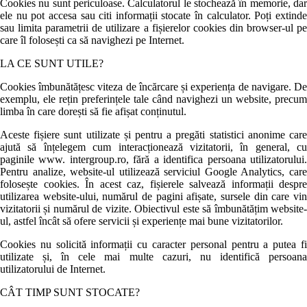
Cookies nu sunt periculoase. Calculatorul le stochează în memorie, dar
ele nu pot accesa sau citi informații stocate în calculator. Poți extinde
sau limita parametrii de utilizare a fișierelor cookies din browser-ul pe
care îl folosești ca să navighezi pe Internet.
LA CE SUNT UTILE?
Cookies îmbunătățesc viteza de încărcare și experiența de navigare. De
exemplu, ele rețin preferințele tale când navighezi un website, precum
limba în care dorești să fie afișat conținutul.
Aceste fișiere sunt utilizate și pentru a pregăti statistici anonime care
ajută să înțelegem cum interacționează vizitatorii, în general, cu
paginile www. intergroup.ro, fără a identifica persoana utilizatorului.
Pentru analize, website-ul utilizează serviciul Google Analytics, care
folosește cookies. În acest caz, fișierele salvează informații despre
utilizarea website-ului, numărul de pagini afișate, sursele din care vin
vizitatorii și numărul de vizite. Obiectivul este să îmbunătățim website-
ul, astfel încât să ofere servicii și experiențe mai bune vizitatorilor.
Cookies nu solicită informații cu caracter personal pentru a putea fi
utilizate și, în cele mai multe cazuri, nu identifică persoana
utilizatorului de Internet.
CÂT TIMP SUNT STOCATE?