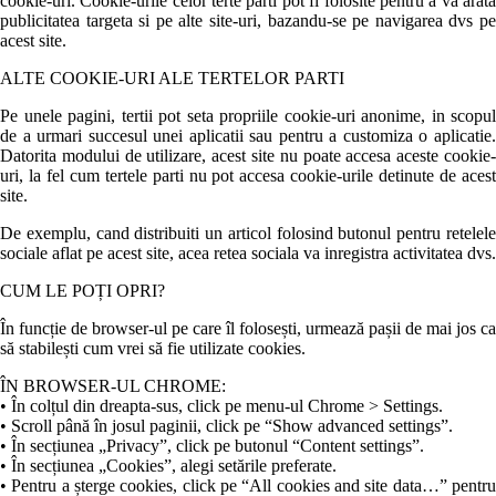
cookie-uri. Cookie-urile celor terte parti pot fi folosite pentru a va arata
publicitatea targeta si pe alte site-uri, bazandu-se pe navigarea dvs pe
acest site.
ALTE COOKIE-URI ALE TERTELOR PARTI
Pe unele pagini, tertii pot seta propriile cookie-uri anonime, in scopul
de a urmari succesul unei aplicatii sau pentru a customiza o aplicatie.
Datorita modului de utilizare, acest site nu poate accesa aceste cookie-
uri, la fel cum tertele parti nu pot accesa cookie-urile detinute de acest
site.
De exemplu, cand distribuiti un articol folosind butonul pentru retelele
sociale aflat pe acest site, acea retea sociala va inregistra activitatea dvs.
CUM LE POȚI OPRI?
În funcție de browser-ul pe care îl folosești, urmează pașii de mai jos ca
să stabilești cum vrei să fie utilizate cookies.
ÎN BROWSER-UL CHROME:
• În colțul din dreapta-sus, click pe menu-ul Chrome > Settings.
• Scroll până în josul paginii, click pe “Show advanced settings”.
• În secțiunea „Privacy”, click pe butonul “Content settings”.
• În secțiunea „Cookies”, alegi setările preferate.
• Pentru a șterge cookies, click pe “All cookies and site data…” pentru