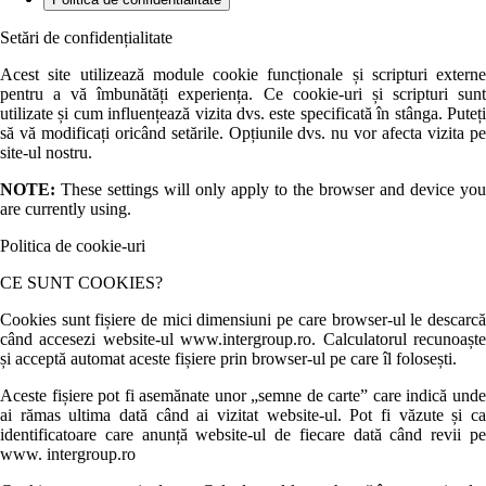
Setări de confidențialitate
Acest site utilizează module cookie funcționale și scripturi externe
pentru a vă îmbunătăți experiența. Ce cookie-uri și scripturi sunt
utilizate și cum influențează vizita dvs. este specificată în stânga. Puteți
să vă modificați oricând setările. Opțiunile dvs. nu vor afecta vizita pe
site-ul nostru.
NOTE:
These settings will only apply to the browser and device you
are currently using.
Politica de cookie-uri
CE SUNT COOKIES?
Cookies sunt fișiere de mici dimensiuni pe care browser-ul le descarcă
când accesezi website-ul www.intergroup.ro. Calculatorul recunoaște
și acceptă automat aceste fișiere prin browser-ul pe care îl folosești.
Aceste fișiere pot fi asemănate unor „semne de carte” care indică unde
ai rămas ultima dată când ai vizitat website-ul. Pot fi văzute și ca
identificatoare care anunță website-ul de fiecare dată când revii pe
www. intergroup.ro