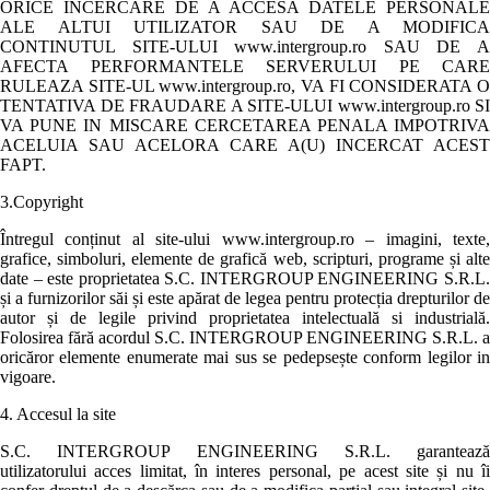
ORICE INCERCARE DE A ACCESA DATELE PERSONALE
ALE ALTUI UTILIZATOR SAU DE A MODIFICA
CONTINUTUL SITE-ULUI www.intergroup.ro SAU DE A
AFECTA PERFORMANTELE SERVERULUI PE CARE
RULEAZA SITE-UL www.intergroup.ro, VA FI CONSIDERATA O
TENTATIVA DE FRAUDARE A SITE-ULUI www.intergroup.ro SI
VA PUNE IN MISCARE CERCETAREA PENALA IMPOTRIVA
ACELUIA SAU ACELORA CARE A(U) INCERCAT ACEST
FAPT.
3.Copyright
Întregul conținut al site-ului www.intergroup.ro – imagini, texte,
grafice, simboluri, elemente de grafică web, scripturi, programe și alte
date – este proprietatea S.C. INTERGROUP ENGINEERING S.R.L.
și a furnizorilor săi și este apărat de legea pentru protecția drepturilor de
autor și de legile privind proprietatea intelectuală si industrială.
Folosirea fără acordul S.C. INTERGROUP ENGINEERING S.R.L. a
oricăror elemente enumerate mai sus se pedepsește conform legilor in
vigoare.
4. Accesul la site
S.C. INTERGROUP ENGINEERING S.R.L. garantează
utilizatorului acces limitat, în interes personal, pe acest site și nu îi