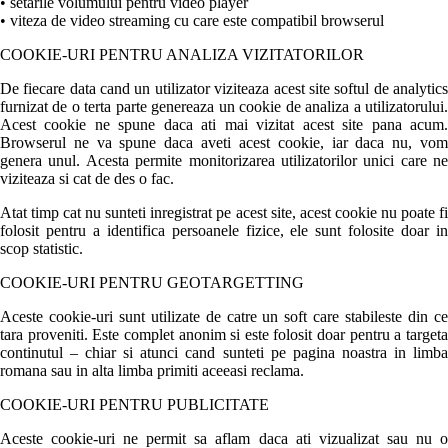
• setarile volumului pentru video player
• viteza de video streaming cu care este compatibil browserul
COOKIE-URI PENTRU ANALIZA VIZITATORILOR
De fiecare data cand un utilizator viziteaza acest site softul de analytics
furnizat de o terta parte genereaza un cookie de analiza a utilizatorului.
Acest cookie ne spune daca ati mai vizitat acest site pana acum.
Browserul ne va spune daca aveti acest cookie, iar daca nu, vom
genera unul. Acesta permite monitorizarea utilizatorilor unici care ne
viziteaza si cat de des o fac.
Atat timp cat nu sunteti inregistrat pe acest site, acest cookie nu poate fi
folosit pentru a identifica persoanele fizice, ele sunt folosite doar in
scop statistic.
COOKIE-URI PENTRU GEOTARGETTING
Aceste cookie-uri sunt utilizate de catre un soft care stabileste din ce
tara proveniti. Este complet anonim si este folosit doar pentru a targeta
continutul – chiar si atunci cand sunteti pe pagina noastra in limba
romana sau in alta limba primiti aceeasi reclama.
COOKIE-URI PENTRU PUBLICITATE
Aceste cookie-uri ne permit sa aflam daca ati vizualizat sau nu o