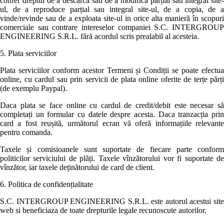
confer dreptul de a descărca sau de a modifica parțial sau integral site-
ul, de a reproduce parțial sau integral site-ul, de a copia, de a
vinde/revinde sau de a exploata site-ul in orice alta manieră în scopuri
comerciale sau contrare intereselor companiei S.C. INTERGROUP
ENGINEERING S.R.L. fără acordul scris prealabil al acesteia.
5. Plata serviciilor
Plata serviciilor conform acestor Termeni și Condiții se poate efectua
online, cu cardul sau prin servicii de plata online oferite de terțe părți
(de exemplu Paypal).
Daca plata se face online cu cardul de credit/debit este necesar să
completați un formular cu datele despre acesta. Daca tranzacția prin
card a fost reușită, următorul ecran vă oferă informațiile relevante
pentru comanda.
Taxele și comisioanele sunt suportate de fiecare parte conform
politicilor serviciului de plăți. Taxele vînzătorului vor fi suportate de
vînzător, iar taxele deținătorului de card de client.
6. Politica de confidențialitate
S.C. INTERGROUP ENGINEERING S.R.L. este autorul acestui site
web si beneficiaza de toate drepturile legale recunoscute autorilor.