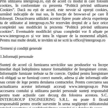
Prin utilizarea intergroup.ro, ești de acord cu modul în care folosim
cookies, în conformitate cu prezenta “Politică privind utilizarea
Cookies”. Dacă nu ești de acord, este nevoie să oprești cookies,
urmând indicațiile de mai sus, în funcție de browser-ul pe care îl
folosești. Dezactivarea utilizării acestor fișiere poate afecta experiența
ta de utilizator al intergroup.ro.Ne rezervăm dreptul de a face orice
completări sau modificări la prezenta “Politică privind utilizarea
cookies”. Eventualele modificări și/sau completări vor fi afișate pe
www.intergroup.ro și vor intra în vigoare de la momentul afișării.
Pentru mai multe detalii, te invităm să ne scrii la office@intergroup.ro
Termeni și condiții generale
1.Informații personale
Sunteți de acord că furnizarea serviciilor sau produselor va începe
imediat după îndeplinirea tuturor formalităților de înregistrare cerute.
Informațiile furnizate trebuie sa fie corecte. Optând pentru înregistrare
vă obligați sa ne furnizați corect numele, adresa și alte informații utile
sau cerute de lege pentru derularea contractelor. Pentru corectarea sau
actualizarea acestor informații accesați www.intergroup.ro Prin
accesarea contului și utilizarea parolei personale sunteți responsabil
pentru toate acțiunile care decurg din folosirea acestora. S.C.
INTERGROUP ENGINEERING S.R.L. nu poate fi făcută
responsabilă pentru erorile survenite în urma neglijenței utilizatorului