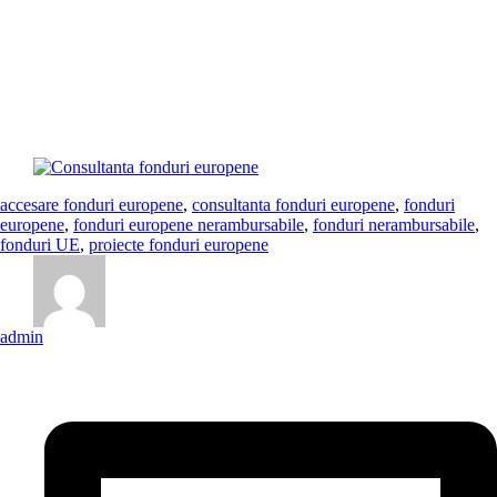
Foarte ușor cineva se poate pierde in hăţișul de hotarâri. De aceea
serviciile profesioniste de consultanta fonduri europene va sunt
indispensabile. Ne adaptăm cerinţelor clienţilor şi identificăm
oportunităţile de finanţare disponibile atât din surse interne cât şi
externe. Variantele de finanţare din surse interne se referă atât la
Programele Structurale şi de Investiţii cât şi la fondurile alocate de
Guvernul României prin diverse programe.
accesare fonduri europene
,
consultanta fonduri europene
,
fonduri
europene
,
fonduri europene nerambursabile
,
fonduri nerambursabile
,
fonduri UE
,
proiecte fonduri europene
admin