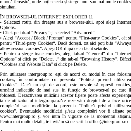
o nouă fereastră, unde poți selecta și sterge unul sau mai multe cookies
simultan.
ÎN BROWSER-UL INTERNET EXPLORER 11
• Selectezi rotița din dreapta sus a browser-ului, apoi alegi Internet
Options.
• Click pe tab-ul “Privacy” și selectezi “Advanced”.
• Alegi “Accept / Block / Prompt” pentru “First-party Cookies”, cât și
pentru “Third-party Cookies“. Dacă dorești, tot aici poți bifa “Always
allow session cookies”. Apeși OK după ce ai făcut setările.
• Pentru a șterge toate cookies, alegi tab-ul “General” din “Internet
Options” și click pe “Delete…” din tab-ul “Browsing History”. Bifezi
“Cookies and Website Data” și click pe Delete.
Prin utilizarea intergroup.ro, ești de acord cu modul în care folosim
cookies, în conformitate cu prezenta “Politică privind utilizarea
Cookies”. Dacă nu ești de acord, este nevoie să oprești cookies,
urmând indicațiile de mai sus, în funcție de browser-ul pe care îl
folosești. Dezactivarea utilizării acestor fișiere poate afecta experiența
ta de utilizator al intergroup.ro.Ne rezervăm dreptul de a face orice
completări sau modificări la prezenta “Politică privind utilizarea
cookies”. Eventualele modificări și/sau completări vor fi afișate pe
www.intergroup.ro și vor intra în vigoare de la momentul afișării.
Pentru mai multe detalii, te invităm să ne scrii la office@intergroup.ro