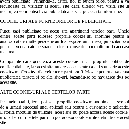
avem publicitate. Primindu-le, astfel, noi le putem folosi pentru a va
recunoaste ca vizitator al acelui site daca ulterior veti vizita site-ul
nostru, va vom putea livra publicitatea bazata pe aceasta informatie.
COOKIE-URI ALE FURNIZORILOR DE PUBLICITATE
Puteti gasi publicitate pe acest site apartinand tertelor parti. Unele
dintre aceste parti folosesc propriile cookie-uri anonime pentru a
analiza cat de multe persoane au fost expuse unui mesaj publicitar, sau
pentru a vedea cate persoane au fost expuse de mai multe ori la aceeasi
reclama.
Companiile care genereaza aceste cookie-uri au propriile politici de
confidentialitate, iar acest site nu are acces pentru a citi sau scrie aceste
cookie-uri. Cookie-urile celor terte parti pot fi folosite pentru a va arata
publicitatea targeta si pe alte site-uri, bazandu-se pe navigarea dvs pe
acest site.
ALTE COOKIE-URI ALE TERTELOR PARTI
Pe unele pagini, tertii pot seta propriile cookie-uri anonime, in scopul
de a urmari succesul unei aplicatii sau pentru a customiza o aplicatie.
Datorita modului de utilizare, acest site nu poate accesa aceste cookie-
uri, la fel cum tertele parti nu pot accesa cookie-urile detinute de acest
site.