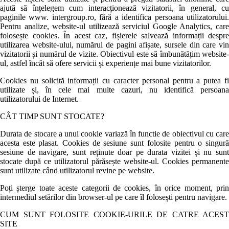
ajută să înțelegem cum interacționează vizitatorii, în general, cu
paginile www. intergroup.ro, fără a identifica persoana utilizatorului.
Pentru analize, website-ul utilizează serviciul Google Analytics, care
folosește cookies. În acest caz, fișierele salvează informații despre
utilizarea website-ului, numărul de pagini afișate, sursele din care vin
vizitatorii și numărul de vizite. Obiectivul este să îmbunătățim website-
ul, astfel încât să ofere servicii și experiențe mai bune vizitatorilor.
Cookies nu solicită informații cu caracter personal pentru a putea fi
utilizate și, în cele mai multe cazuri, nu identifică persoana
utilizatorului de Internet.
CÂT TIMP SUNT STOCATE?
Durata de stocare a unui cookie variază în functie de obiectivul cu care
acesta este plasat. Cookies de sesiune sunt folosite pentru o singură
sesiune de navigare, sunt reținute doar pe durata vizitei și nu sunt
stocate după ce utilizatorul părăsește website-ul. Cookies permanente
sunt utilizate când utilizatorul revine pe website.
Poți șterge toate aceste categorii de cookies, în orice moment, prin
intermediul setărilor din browser-ul pe care îl folosești pentru navigare.
CUM SUNT FOLOSITE COOKIE-URILE DE CATRE ACEST
SITE