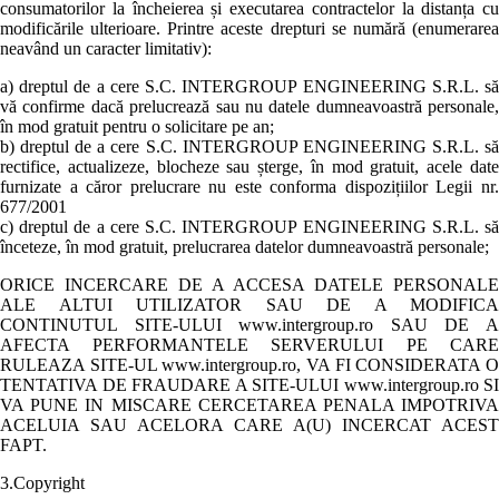
consumatorilor la încheierea și executarea contractelor la distanța cu
modificările ulterioare. Printre aceste drepturi se numără (enumerarea
neavând un caracter limitativ):
a) dreptul de a cere S.C. INTERGROUP ENGINEERING S.R.L. să
vă confirme dacă prelucrează sau nu datele dumneavoastră personale,
în mod gratuit pentru o solicitare pe an;
b) dreptul de a cere S.C. INTERGROUP ENGINEERING S.R.L. să
rectifice, actualizeze, blocheze sau șterge, în mod gratuit, acele date
furnizate a căror prelucrare nu este conforma dispozițiilor Legii nr.
677/2001
c) dreptul de a cere S.C. INTERGROUP ENGINEERING S.R.L. să
înceteze, în mod gratuit, prelucrarea datelor dumneavoastră personale;
ORICE INCERCARE DE A ACCESA DATELE PERSONALE
ALE ALTUI UTILIZATOR SAU DE A MODIFICA
CONTINUTUL SITE-ULUI www.intergroup.ro SAU DE A
AFECTA PERFORMANTELE SERVERULUI PE CARE
RULEAZA SITE-UL www.intergroup.ro, VA FI CONSIDERATA O
TENTATIVA DE FRAUDARE A SITE-ULUI www.intergroup.ro SI
VA PUNE IN MISCARE CERCETAREA PENALA IMPOTRIVA
ACELUIA SAU ACELORA CARE A(U) INCERCAT ACEST
FAPT.
3.Copyright