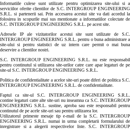
Informatiile culese sunt utilizate pentru optimizarea site-ului si a
serviciilor oferite clientilor de S.C. INTERGROUP ENGINEERING
S.R.L. si partenerii sai. Prin accesarea acestui site va dati acordul la
folosirea in scopurile mai sus mentionate a informatiilor colectate de
S.C. INTERGROUP ENGINEERING S.R.L. pe acest site.
Adresele IP ale vizitatorilor acestui site sunt utilizate de S.C.
INTERGROUP ENGINEERING S.R.L. pentru o buna administrare a
site-ului si pentru statistici de uz intern care permit o mai buna
deservire a clientilor nostri.
S.C. INTERGROUP ENGINEERING S.R.L. nu este responsabil
pentru continutul si utilizarea site-urilor catre care apar legaturi de pe
site-ul S.C. INTERGROUP ENGINEERING S.R.L.
Politica de confidentialitate a acelor site-uri poate diferi de politica S.C.
INTERGROUP ENGINEERING S.R.L. de confidentialitate.
Faptul ca site-ul S.C. INTERGROUP ENGINEERING S.R.L.
contine legaturi catre alte site-uri nu inseamna ca S.C. INTERGROUP
ENGINEERING S.R.L. sustine, aproba sau este responsabil pentru
continutul de pe acele site-uri sau pentru utilizarea lor.
Utilizatorul primeste mesaje tip e-mail de la S.C. INTERGROUP
ENGINEERING S.R.L. numai in urma completarii formularului de
inregistrare si a alegerii respectivelor liste. S.C. INTERGROUP