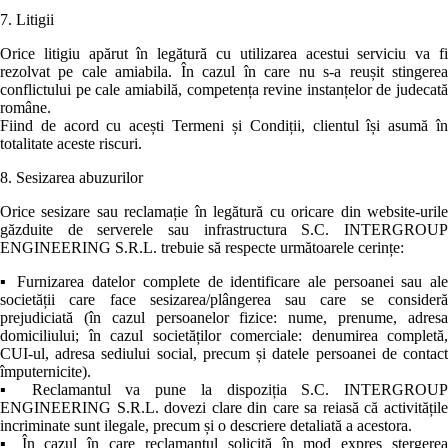
7. Litigii
Orice litigiu apărut în legătură cu utilizarea acestui serviciu va fi
rezolvat pe cale amiabila. În cazul în care nu s-a reușit stingerea
conflictului pe cale amiabilă, competența revine instanțelor de judecată
române.
Fiind de acord cu acești Termeni și Condiții, clientul își asumă în
totalitate aceste riscuri.
8. Sesizarea abuzurilor
Orice sesizare sau reclamație în legătură cu oricare din website-urile
găzduite de serverele sau infrastructura S.C. INTERGROUP
ENGINEERING S.R.L. trebuie să respecte următoarele cerințe:
▪ Furnizarea datelor complete de identificare ale persoanei sau ale
societății care face sesizarea/plângerea sau care se consideră
prejudiciată (în cazul persoanelor fizice: nume, prenume, adresa
domiciliului; în cazul societăților comerciale: denumirea completă,
CUI-ul, adresa sediului social, precum și datele persoanei de contact
împuternicite).
▪ Reclamantul va pune la dispoziția S.C. INTERGROUP
ENGINEERING S.R.L. dovezi clare din care sa reiasă că activitățile
incriminate sunt ilegale, precum și o descriere detaliată a acestora.
▪ În cazul în care reclamantul solicită în mod expres ștergerea