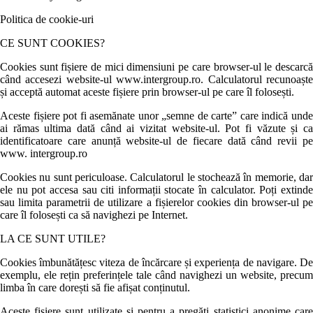
Politica de cookie-uri
CE SUNT COOKIES?
Cookies sunt fișiere de mici dimensiuni pe care browser-ul le descarcă
când accesezi website-ul www.intergroup.ro. Calculatorul recunoaște
și acceptă automat aceste fișiere prin browser-ul pe care îl folosești.
Aceste fișiere pot fi asemănate unor „semne de carte” care indică unde
ai rămas ultima dată când ai vizitat website-ul. Pot fi văzute și ca
identificatoare care anunță website-ul de fiecare dată când revii pe
www. intergroup.ro
Cookies nu sunt periculoase. Calculatorul le stochează în memorie, dar
ele nu pot accesa sau citi informații stocate în calculator. Poți extinde
sau limita parametrii de utilizare a fișierelor cookies din browser-ul pe
care îl folosești ca să navighezi pe Internet.
LA CE SUNT UTILE?
Cookies îmbunătățesc viteza de încărcare și experiența de navigare. De
exemplu, ele rețin preferințele tale când navighezi un website, precum
limba în care dorești să fie afișat conținutul.
Aceste fișiere sunt utilizate și pentru a pregăti statistici anonime care