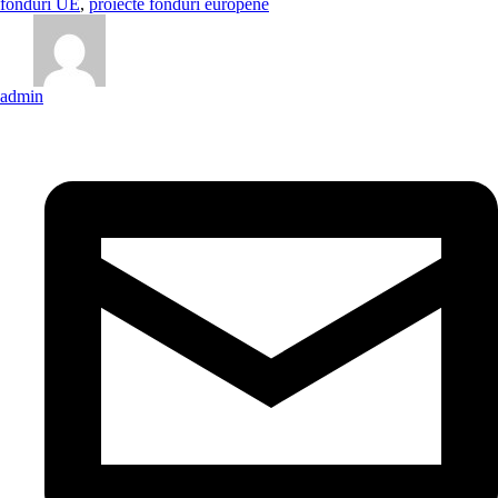
fonduri UE
,
proiecte fonduri europene
admin