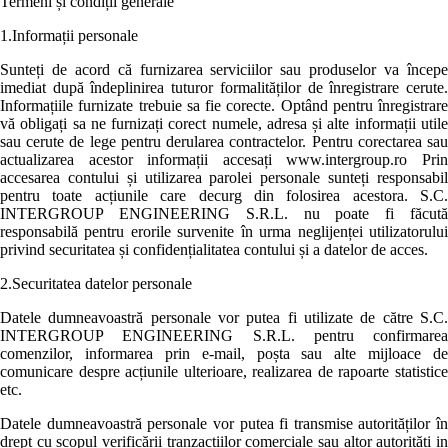
Termeni și condiții generale
1.Informații personale
Sunteți de acord că furnizarea serviciilor sau produselor va începe
imediat după îndeplinirea tuturor formalităților de înregistrare cerute.
Informațiile furnizate trebuie sa fie corecte. Optând pentru înregistrare
vă obligați sa ne furnizați corect numele, adresa și alte informații utile
sau cerute de lege pentru derularea contractelor. Pentru corectarea sau
actualizarea acestor informații accesați www.intergroup.ro Prin
accesarea contului și utilizarea parolei personale sunteți responsabil
pentru toate acțiunile care decurg din folosirea acestora. S.C.
INTERGROUP ENGINEERING S.R.L. nu poate fi făcută
responsabilă pentru erorile survenite în urma neglijenței utilizatorului
privind securitatea și confidențialitatea contului și a datelor de acces.
2.Securitatea datelor personale
Datele dumneavoastră personale vor putea fi utilizate de către S.C.
INTERGROUP ENGINEERING S.R.L. pentru confirmarea
comenzilor, informarea prin e-mail, poșta sau alte mijloace de
comunicare despre acțiunile ulterioare, realizarea de rapoarte statistice
etc.
Datele dumneavoastră personale vor putea fi transmise autorităților în
drept cu scopul verificării tranzacțiilor comerciale sau altor autorități in