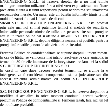
ENGINEERING S.R.L. isi rezerva dreptul de a nu mai trimite
mailinguri anumitor utilizatori fara a oferi vreo explicatie sau notificare
prealabila si fara a fi tinut responsabil pentru neprimirea sau intarzierea
respectivelor mesaje. Un mesaj este un buletin informativ trimis la mai
multi utilizatori abonati la listele de discutii.
Site-ul S.C. INTERGROUP ENGINEERING S.R.L. este protejat
prin cele mai noi si mai puternice tehnici si metode de securitate.
Informatiile personale trimise de utilizatori pe acest site sunt protejate
atat la utilizarea online cat si offline a site-ului. S.C. INTERGROUP
ENGINEERING S.R.L. depune diligenta necesara si posibila pentru a
proteja informatiile personale ale vizitatorilor site-ului.
Prezenta Politica de confidentialitate se supune dreptului intern roman.
In caz de litigiu, se va incerca mai intai o rezolvare pe cale amiabila, in
termen de 30 de zile lucratoare de la inregistrarea reclamatiei la sediul
S.C. INTERGROUP ENGINEERING S.R.L.
In cazul in care dupa trecerea acestui termen nu se ajunge la o
intelegere, va fi considerata competenta instanta judecatoreasca din
aceeasi structura administrativa cu sediul S.C. INTERGROUP
ENGINEERING S.R.L.
S.C. INTERGROUP ENGINEERING S.R.L. isi rezerva dreptul de a
modifica si actualiza in orice moment continutul acestui website,
precum si Politica de confidentialitate si Termenii legali, fara nici un fel
de notificare prealabila.