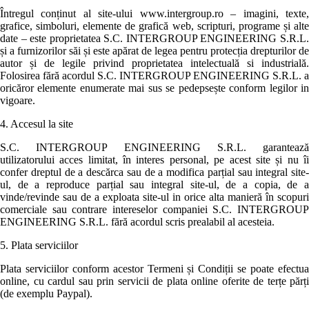
Întregul conținut al site-ului www.intergroup.ro – imagini, texte,
grafice, simboluri, elemente de grafică web, scripturi, programe și alte
date – este proprietatea S.C. INTERGROUP ENGINEERING S.R.L.
și a furnizorilor săi și este apărat de legea pentru protecția drepturilor de
autor și de legile privind proprietatea intelectuală si industrială.
Folosirea fără acordul S.C. INTERGROUP ENGINEERING S.R.L. a
oricăror elemente enumerate mai sus se pedepsește conform legilor in
vigoare.
4. Accesul la site
S.C. INTERGROUP ENGINEERING S.R.L. garantează
utilizatorului acces limitat, în interes personal, pe acest site și nu îi
confer dreptul de a descărca sau de a modifica parțial sau integral site-
ul, de a reproduce parțial sau integral site-ul, de a copia, de a
vinde/revinde sau de a exploata site-ul in orice alta manieră în scopuri
comerciale sau contrare intereselor companiei S.C. INTERGROUP
ENGINEERING S.R.L. fără acordul scris prealabil al acesteia.
5. Plata serviciilor
Plata serviciilor conform acestor Termeni și Condiții se poate efectua
online, cu cardul sau prin servicii de plata online oferite de terțe părți
(de exemplu Paypal).