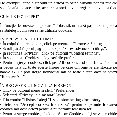
De exemplu, cand distribuiti un articol folosind butonul pentru retelele
sociale aflat pe acest site, acea retea sociala va inregistra activitatea dvs.
CUM LE POȚI OPRI?
În funcție de browser-ul pe care îl folosești, urmează pașii de mai jos ca
să stabilești cum vrei să fie utilizate cookies.
ÎN BROWSER-UL CHROME:
• În colțul din dreapta-sus, click pe menu-ul Chrome > Settings.
• Scroll până în josul paginii, click pe “Show advanced settings”.
• În secțiunea „Privacy”, click pe butonul “Content settings”.
• În secțiunea „Cookies”, alegi setările preferate.
• Pentru a șterge cookies, click pe “All cookies and site data…” pentru
a vedea lista cu toate aceste fișiere pe care Chrome le are stocate pe
hard-disk. Le poți șterge individual sau pe toate direct, dacă selectezi
“Remove All.”
ÎN BROWSER-UL MOZILLA FIREFOX:
• Click pe butonul menu și alegi “Preferences”.
• Selectezi “Privacy” din menu-ul lateral.
• Din combo “History” alegi “Use custom settings for history”.
• Selectezi “Accept cookies from sites” pentru a permite folosirea
cookies sau deselectezi pentru a nu permite folosirea lor.
• Pentru a șterge cookies, click pe “Show Cookies…” și se va deschide