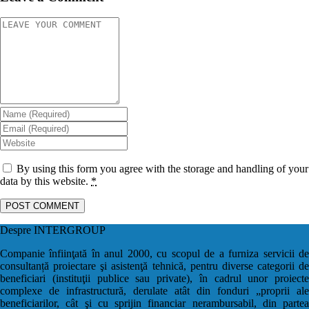
By using this form you agree with the storage and handling of your
data by this website.
*
Despre INTERGROUP
Companie înfiinţată în anul 2000, cu scopul de a furniza servicii de
consultanță proiectare şi asistenţă tehnică, pentru diverse categorii de
beneficiari (instituţii publice sau private), în cadrul unor proiecte
complexe de infrastructură, derulate atât din fonduri „proprii ale
beneficiarilor, cât şi cu sprijin financiar nerambursabil, din partea