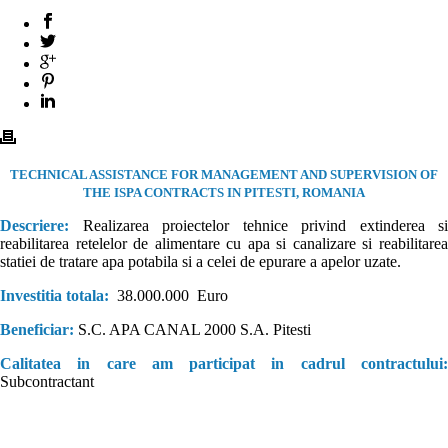
TECHNICAL ASSISTANCE FOR MANAGEMENT AND SUPERVISION OF
THE ISPA CONTRACTS IN PITESTI, ROMANIA
Descriere:
Realizarea proiectelor tehnice privind extinderea si
reabilitarea retelelor de alimentare cu apa si canalizare si reabilitarea
statiei de tratare apa potabila si a celei de epurare a apelor uzate.
Investitia totala:
38.000.000 Euro
Beneficiar:
S.C. APA CANAL 2000 S.A. Pitesti
Calitatea in care am participat in cadrul contractului:
Subcontractant
Consultanta fonduri europene. Companie înfiinţată în anul 2000, cu
scopul de a furniza servicii de consultanta fonduri europene, proiectare