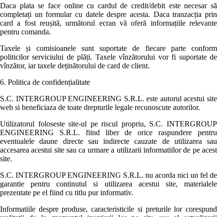
Daca plata se face online cu cardul de credit/debit este necesar să
completați un formular cu datele despre acesta. Daca tranzacția prin
card a fost reușită, următorul ecran vă oferă informațiile relevante
pentru comanda.
Taxele și comisioanele sunt suportate de fiecare parte conform
politicilor serviciului de plăți. Taxele vînzătorului vor fi suportate de
vînzător, iar taxele deținătorului de card de client.
6. Politica de confidențialitate
S.C. INTERGROUP ENGINEERING S.R.L. este autorul acestui site
web si beneficiaza de toate drepturile legale recunoscute autorilor.
Utilizatorul foloseste site-ul pe riscul propriu, S.C. INTERGROUP
ENGINEERING S.R.L. fiind liber de orice raspundere pentru
eventualele daune directe sau indirecte cauzate de utilizarea sau
accesarea acestui site sau ca urmare a utilizarii informatiilor de pe acest
site.
S.C. INTERGROUP ENGINEERING S.R.L. nu acorda nici un fel de
garantie pentru continutul si utilizarea acestui site, materialele
prezentate pe el fiind cu titlu pur informativ.
Informatiile despre produse, caracteristicile si preturile lor corespund