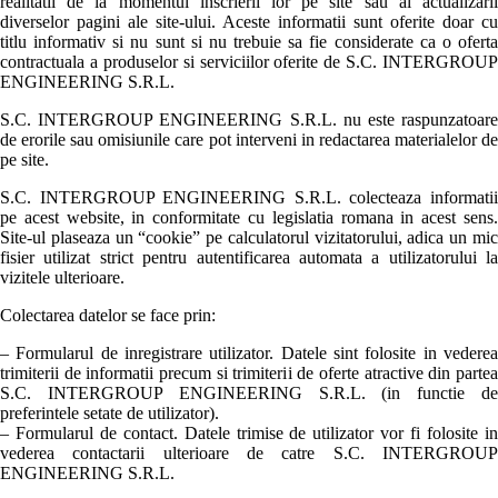
realitatii de la momentul inscrierii lor pe site sau al actualizarii
diverselor pagini ale site-ului. Aceste informatii sunt oferite doar cu
titlu informativ si nu sunt si nu trebuie sa fie considerate ca o oferta
contractuala a produselor si serviciilor oferite de S.C. INTERGROUP
ENGINEERING S.R.L.
S.C. INTERGROUP ENGINEERING S.R.L. nu este raspunzatoare
de erorile sau omisiunile care pot interveni in redactarea materialelor de
pe site.
S.C. INTERGROUP ENGINEERING S.R.L. colecteaza informatii
pe acest website, in conformitate cu legislatia romana in acest sens.
Site-ul plaseaza un “cookie” pe calculatorul vizitatorului, adica un mic
fisier utilizat strict pentru autentificarea automata a utilizatorului la
vizitele ulterioare.
Colectarea datelor se face prin:
– Formularul de inregistrare utilizator. Datele sint folosite in vederea
trimiterii de informatii precum si trimiterii de oferte atractive din partea
S.C. INTERGROUP ENGINEERING S.R.L. (in functie de
preferintele setate de utilizator).
– Formularul de contact. Datele trimise de utilizator vor fi folosite in
vederea contactarii ulterioare de catre S.C. INTERGROUP
ENGINEERING S.R.L.