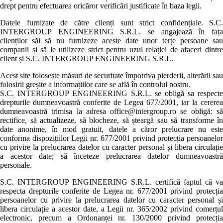
drept pentru efectuarea oricăror verificări justificate în baza legii.
Datele furnizate de către clienți sunt strict confidențiale. S.C.
INTERGROUP ENGINEERING S.R.L. se angajează în fața
clienților săi să nu furnizeze aceste date unor terțe persoane sau
companii și să le utilizeze strict pentru uzul relației de afaceri dintre
client și S.C. INTERGROUP ENGINEERING S.R.L.
Acest site folosește măsuri de securitate împotriva pierderii, alterării sau
folosirii greșite a informațiilor care se află în controlul nostru.
S.C. INTERGROUP ENGINEERING S.R.L. se obligă sa respecte
drepturile dumneavoastră conferite de Legea 677/2001, iar la cererea
dumneavoastră trimisa la adresa office@intergroup.ro se obligă: să
rectifice, să actualizeze, să blocheze, să șteargă sau să transforme în
date anonime, în mod gratuit, datele a căror prelucrare nu este
conforma dispozițiilor Legii nr. 677/2001 privind protecția persoanelor
cu privire la prelucrarea datelor cu caracter personal și libera circulație
a acestor date; să înceteze prelucrarea datelor dumneavoastră
personale.
S.C. INTERGROUP ENGINEERING S.R.L. certifică faptul că va
respecta drepturile conferite de Legea nr. 677/2001 privind protecția
persoanelor cu privire la prelucrarea datelor cu caracter personal și
libera circulație a acestor date, a Legii nr. 365/2002 privind comerțul
electronic, precum a Ordonanței nr. 130/2000 privind protecția