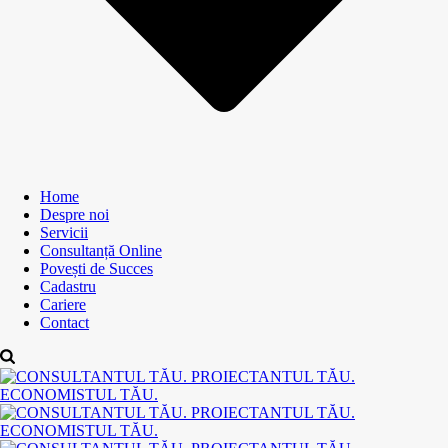
Home
Despre noi
Servicii
Consultanță Online
Povești de Succes
Cadastru
Cariere
Contact