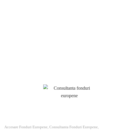
fonduri sau să participaţi la proiecte cu componentă
nerambursabilă. Fondurile europene nerambursabile sunt deosebit
de birocratice și netransparente. Foarte ușor cineva se poate pierde
in hăţișul de hotarâri. De aceea serviciile profesioniste de
consultanta fonduri europene va sunt indispensabile. Ne adaptăm
cerinţelor clienţilor şi identificăm oportunităţile de finanţare
disponibile atât din surse interne cât şi externe. Variantele de
finanţare din surse interne se referă atât la Programele
Structurale şi de Investiţii cât şi la fondurile alocate de Guvernul
României prin diverse programe.
Accesare Fonduri Europene
Consultanta Fonduri Europene
,
,