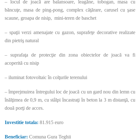
– locul de joacă are balansoare, leagăne, tobogan, masa cu
băncuţe, masa de ping-pong, complex căţărare, carusel cu şase
scaune, groapa de nisip, mini-teren de baschet
– spaţii verzi amenajate cu gazon, suprafeţe decorative realizate
din pietriş natural
– suprafaţa de protecţie din zona obiectelor de joacă va fi
acoperită cu nisip
– iluminat fotovoltaic în colţurile terenului
– împrejmuirea întregului loc de joacă cu un gard nou din lemn cu
înălţimea de 0,9 m, cu stâlpi încastraţi în beton la 3 m distanţă, cu
două porţi de acces.
Investitie totala:
81.915 euro
Beneficiar:
Comuna Gura Teghii