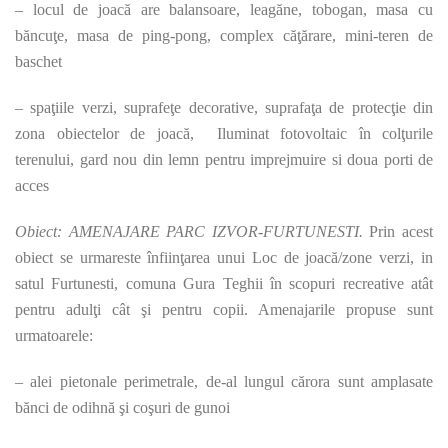
– locul de joacă are balansoare, leagăne, tobogan, masa cu
băncuţe, masa de ping-pong, complex căţărare, mini-teren de
baschet
– spaţiile verzi, suprafeţe decorative, suprafaţa de protecţie din
zona obiectelor de joacă, Iluminat fotovoltaic în colţurile
terenului, gard nou din lemn pentru imprejmuire si doua porti de
acces
Obiect: AMENAJARE PARC IZVOR-FURTUNESTI.
Prin acest
obiect se urmareste înfiinţarea unui Loc de joacă/zone verzi, in
satul Furtunesti, comuna Gura Teghii în scopuri recreative atât
pentru adulţi cât şi pentru copii. Amenajarile propuse sunt
urmatoarele:
– alei pietonale perimetrale, de-al lungul cărora sunt amplasate
bănci de odihnă şi coşuri de gunoi